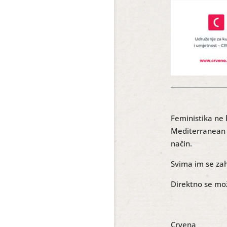
Feministika ne 
Mediterranean W
način.
Svima im se za
Direktno se mož
Crvena