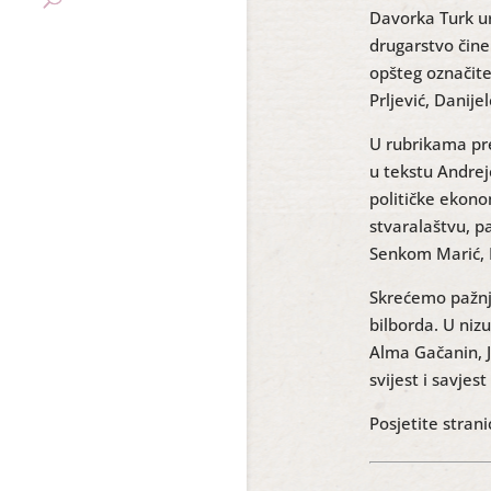
Davorka Turk ur
drugarstvo čine
opšteg označite
Prljević, Danije
U rubrikama pre
u tekstu Andrej
političke ekonom
stvaralaštvu, p
Senkom Marić, 
Skrećemo pažnju
bilborda. U niz
Alma Gačanin, J
svijest i savjes
Posjetite strani