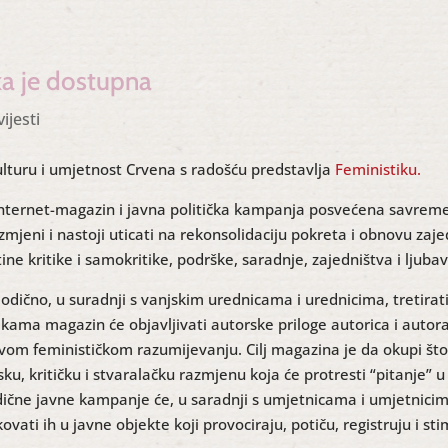
ka je dostupna
vijesti
lturu i umjetnost Crvena s radošću predstavlja
Feministiku.
 internet-magazin i javna politička kampanja posvećena savre
zmjeni i nastoji uticati na rekonsolidaciju pokreta i obnovu zaje
ne kritike i samokritike, podrške, saradnje, zajedništva i ljubav
odično, u suradnji s vanjskim urednicama i urednicima, tretira
ama magazin će objavljivati autorske priloge autorica i autora
vom feminističkom razumijevanju. Cilj magazina je da okupi što vi
ku, kritičku i stvaralačku razmjenu koja će protresti “pitanje”
dične javne kampanje će, u saradnji s umjetnicama i umjetnicim
kovati ih u javne objekte koji provociraju, potiču, registruju i st