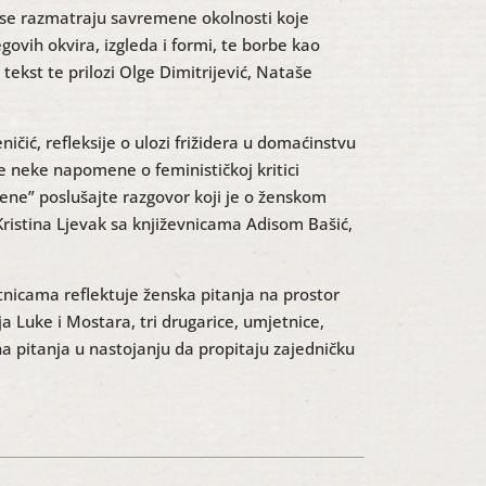
 se razmatraju savremene okolnosti koje
ovih okvira, izgleda i formi, te borbe kao
tekst te prilozi Olge Dimitrijević, Nataše
ić, refleksije o ulozi frižidera u domaćinstvu
e neke napomene o feminističkoj kritici
 žene” poslušajte razgovor koji je o ženskom
Kristina Ljevak sa književnicama Adisom Bašić,
tnicama reflektuje ženska pitanja na prostor
a Luke i Mostara, tri drugarice, umjetnice,
na pitanja u nastojanju da propitaju zajedničku