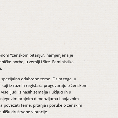
menom “ženskom pitanju”, namjenjena je
dničke borbe, u zemlji i šire. Feministika
i.
ti specijalno odabrane teme. Osim toga, u
 koji iz raznih registara progovaraju o ženskom
še ljudi iz naših zemalja i uključi ih u
 u njegovim brojnim dimenzijama i pojavnim
a povezati teme, pitanja i poruke o ženskim
imulišu društvene vibracije.