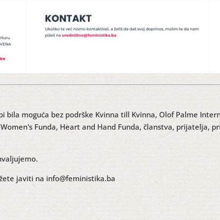
bi bila moguća bez podrške Kvinna till Kvinna, Olof Palme Inte
omen's Funda, Heart and Hand Funda, članstva, prijatelja, prijat
hvaljujemo.
ete javiti na info@feministika.ba