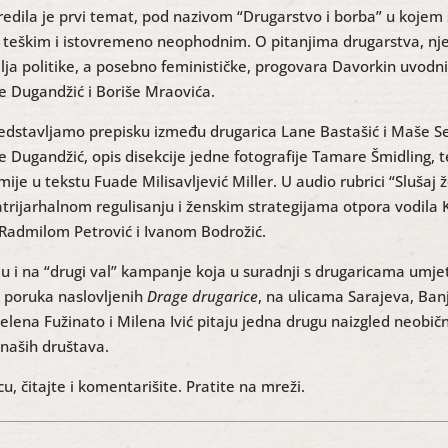
edila je prvi temat, pod nazivom “Drugarstvo i borba” u kojem
 teškim i istovremeno neophodnim. O pitanjima drugarstva, njeg
lja politike, a posebno feminističke, progovara Davorkin uvodni 
le Dugandžić i Boriše Mraovića.
dstavljamo prepisku između drugarica Lane Bastašić i Maše Senič
e Dugandžić, opis disekcije jedne fotografije Tamare Šmidling, t
ije u tekstu Fuade Milisavljević Miller. U audio rubrici “Slušaj
atrijarhalnom regulisanju i ženskim strategijama otpora vodila 
Radmilom Petrović i Ivanom Bodrožić.
 i na “drugi val” kampanje koja u suradnji s drugaricama umje
u poruka naslovljenih
Drage drugarice
, na ulicama Sarajeva, Banj
elena Fužinato i Milena Ivić pitaju jedna drugu naizgled neobič
t naših društava.
cu, čitajte i komentarišite. Pratite na mreži.