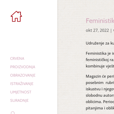
Feministi
okt 27, 2022
|
Udruženje za ku
Feministika je
CRVENA
feminističkoj ra
kombinuje vješti
PROIZVODNJA
OBRAZOVANJE
Magazin će peri
posebnim rubrik
ISTRAŽIVANJE
iskustvu i njego
UMJETNOST
slobodnu autors
SURADNJE
oblicima. Perio
pitanjima i obli