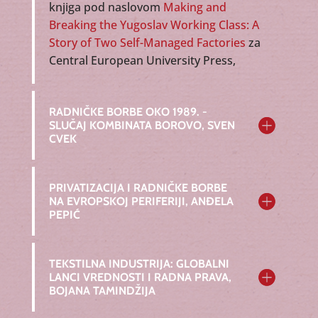
knjiga pod naslovom
Making and
Breaking the Yugoslav Working Class: A
Story of Two Self-Managed Factories
za
Central European University Press,
RADNIČKE BORBE OKO 1989. -
SLUČAJ KOMBINATA BOROVO, SVEN
CVEK
PRIVATIZACIJA I RADNIČKE BORBE
NA EVROPSKOJ PERIFERIJI, ANĐELA
PEPIĆ
TEKSTILNA INDUSTRIJA: GLOBALNI
LANCI VREDNOSTI I RADNA PRAVA,
BOJANA TAMINDŽIJA