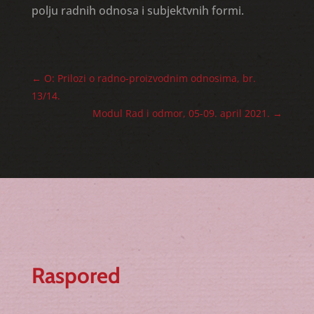
polju radnih odnosa i subjektvnih formi.
←
O: Prilozi o radno-proizvodnim odnosima, br.
13/14.
Modul Rad i odmor, 05-09. april 2021.
→
Raspored