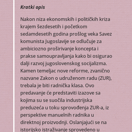
Kratki opis
Nakon niza ekonomskih i političkih kriza
krajem šezdesetih i početkom
sedamdesetih godina prošlog veka Savez
komunista Jugoslavije se odlučuje za
ambiciozno proširivanje koncepta i
prakse samoupravljanja kako bi osigurao
dalji razvoj jugoslovenskog socijalizma.
Kamen temeljac nove reforme, zvanično
nazvane Zakon o udruženom radu (ZUR),
trebala je biti radnička klasa. Ovo
predavanje će predstaviti izazove sa
kojima su se suočila industrijska
preduzeća u toku sprovođenja ZUR-a, iz
perspektive manuelnih radnika u
direktnoj proizvodnji. Oslanjajući se na
istorijsko istraživanje sprovedeno u