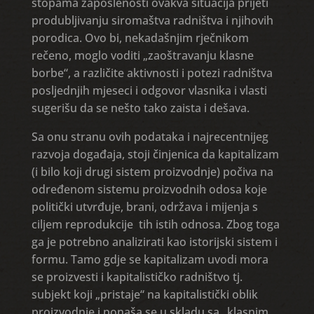
stopama zaposlenosti ovakva situacija prijeti
produbljivanju siromaštva radništva i njihovih
porodica. Ovo bi, nekadašnjim rječnikom
rečeno, moglo voditi „zaoštravanju klasne
borbe“, a različite aktivnosti i potezi radništva
posljednjih mjeseci i odgovor vlasnika i vlasti
sugerišu da se nešto tako zaista i dešava.
Sa onu stranu ovih podataka i najrecentnijeg
razvoja događaja, stoji činjenica da kapitalizam
(i bilo koji drugi sistem proizvodnje) počiva na
određenom sistemu proizvodnih odosa koje
politički utvrđuje, brani, održava i mijenja s
ciljem reprodukcije tih istih odnosa. Zbog toga
ga je potrebno analizirati kao istorijski sistem i
formu. Tamo gdje se kapitalizam uvodi mora
se proizvesti i kapitalističko radništvo tj.
subjekt koji „pristaje“ na kapitalistički oblik
proizvodnje i ponaša se u skladu sa „klasnim