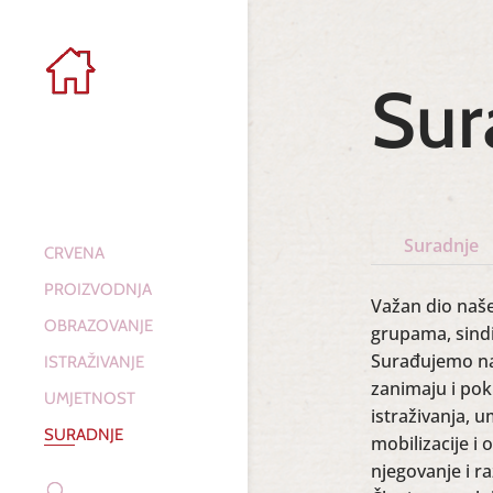
Sur
Suradnje
CRVENA
PROIZVODNJA
Važan dio naše
OBRAZOVANJE
grupama, sindik
Surađujemo na 
ISTRAŽIVANJE
zanimaju i pok
UMJETNOST
istraživanja, u
SURADNJE
mobilizacije i
njegovanje i r