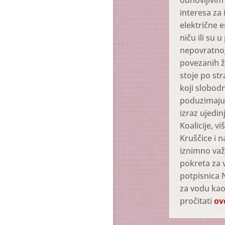
obnovljivim 
interesa za 
električne e
niču ili su 
nepovratnog
povezanih ž
stoje po st
koji slobodn
poduzimaju, 
izraz ujedin
Koalicije, 
Kruščice i n
iznimno važ
pokreta za
potpisnica 
za vodu kao
pročitati
ov