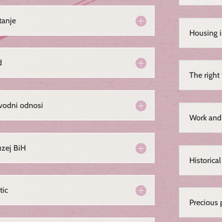
tanje
Housing 
d
The right 
zvodni odnosi
Work and 
uzej BiH
Historica
tic
Precious 