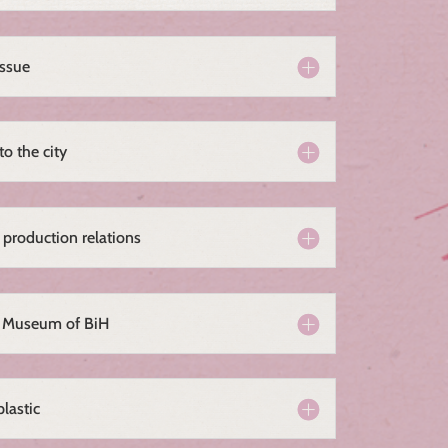
issue
to the city
production relations
l Museum of BiH
plastic