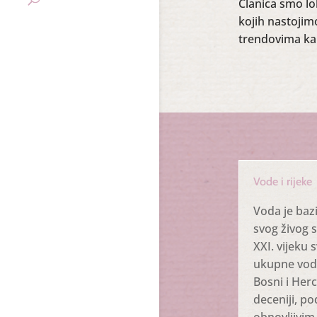
Članica smo l
kojih nastojim
trendovima kapi
Vode i rijeke
Voda je baz
svog živog s
XXI. vijeku 
ukupne vodn
Bosni i Herc
deceniji, po