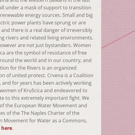
ina and the Western Balkans in the last
all under a mask of support to transition
renewable energy sources. Small and big
ctric power plants have sprung or are
and there is a real danger of irreversibly
ng rivers and related living environments.
owever are not just bystanders. Women
ica are the symbol of resistance of free
round the world and in our country, and
tion for the Rivers is an organized
on of united protest. Crvena is a Coalition
and for years has been actively working
 women of Krušcica and endeavored to
te to this extremely important fight. We
t of the European Water Movement and
ies of the The Naples Charter of the
n Movement for Water as a Commons,
e
here
.