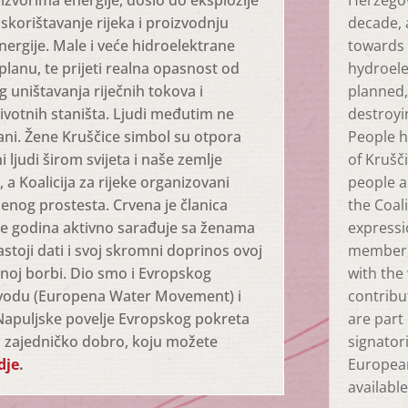
izvorima energije, došlo do eksplozije
Herzegov
iskorištavanje rijeka i proizvodnju
decade, 
nergije. Male i veće hidroelektrane
towards 
u planu, te prijeti realna opasnost od
hydroele
 uništavanja riječnih tokova i
planned, 
ivotnih staništa. Ljudi međutim ne
destroyi
rani. Žene Kruščice simbol su otpora
People h
i ljudi širom svijeta i naše zemlje
of Krušč
a Koalicija za rijeke organizovani
people a
jenog prostesta. Crvena je članica
the Coali
više godina aktivno sarađuje sa ženama
expressi
astoji dati i svoj skromni doprinos ovoj
member, 
noj borbi.
Dio smo i Evropskog
with the
 vodu (Europena Water Movement) i
contribu
Napuljske povelje Evropskog pokreta
are par
 zajedničko dobro, koju možete
signator
dje
.
Europea
availabl