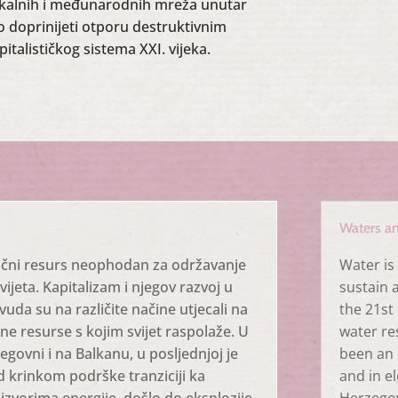
okalnih i međunarodnih mreža unutar
o doprinijeti otporu destruktivnim
talističkog sistema XXI. vijeka.
Waters an
ični resurs neophodan za održavanje
Water is
vijeta. Kapitalizam i njegov razvoj u
sustain a
svuda su na različite načine utjecali na
the 21
st
e resurse s kojim svijet raspolaže. U
water re
egovni i na Balkanu, u posljednjoj je
been an e
d krinkom podrške tranziciji ka
and in e