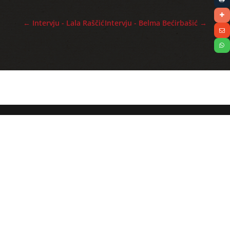
←
Intervju - Lala Raščić
Intervju - Belma Bećirbašić
→