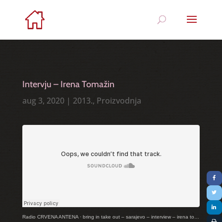
Intervju – Irena Tomažin
aug 3, 2020
|
2013.
,
Proizvodnja
Radio CRVENA ANTENA
·
bring in take out – sarajevo – interview – irena tomazin l a b i t 0