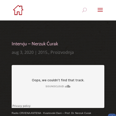
Intervju – Nerzuk Ćurak
aug 3, 2020
|
2015.
,
Proizvodnja
Radio CRVENA ANTENA
·
Kvartovski Dani – Prof. Dr. Nerzuk Curak