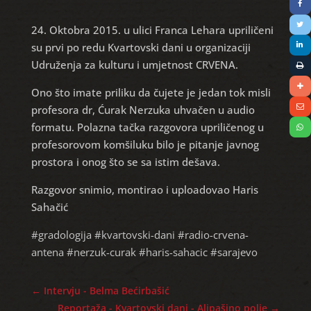
24. Oktobra 2015. u ulici Franca Lehara upriličeni
su prvi po redu Kvartovski dani u organizaciji
Udruženja za kulturu i umjetnost CRVENA.
Ono što imate priliku da čujete je jedan tok misli
profesora dr, Ćurak Nerzuka uhvačen u audio
formatu. Polazna tačka razgovora upriličenog u
profesorovom komšiluku bilo je pitanje javnog
prostora i onog što se sa istim dešava.
Razgovor snimio, montirao i uploadovao Haris
Sahačić
#gradologija #kvartovski-dani #radio-crvena-
antena #nerzuk-curak #haris-sahacic #sarajevo
←
Intervju - Belma Bećirbašić
Reportaža - Kvartovski dani - Alipašino polje
→