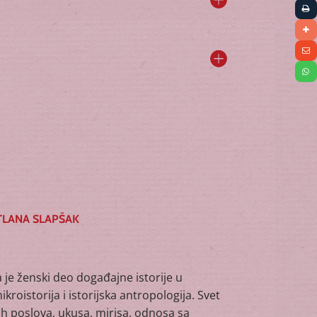
ETLANA SLAPŠAK
 je ženski deo događajne istorije u
roistorija i istorijska antropologija. Svet
ih poslova, ukusa, mirisa, odnosa sa