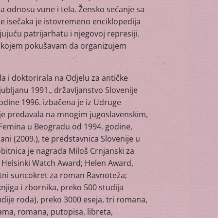
na odnosu vune i tela. Žensko sećanje sa
ke isečaka je istovremeno enciklopedija
ujuću patrijarhatu i njegovoj represiji.
 u kojem pokušavam da organizujem
a i doktorirala na Odjelu za antičke
jubljanu 1991., državljanstvo Slovenije
odine 1996. izbačena je iz Udruge
ak je predavala na mnogim jugoslavenskim,
oFemina u Beogradu od 1994. godine,
ani (2009.), te predstavnica Slovenije u
itnica je nagrada Miloš Crnjanski za
 Helsinki Watch Award; Helen Award,
latni suncokret za roman Ravnoteža;
jiga i zbornika, preko 500 studija
udije roda), preko 3000 eseja, tri romana,
rama, romana, putopisa, libreta,