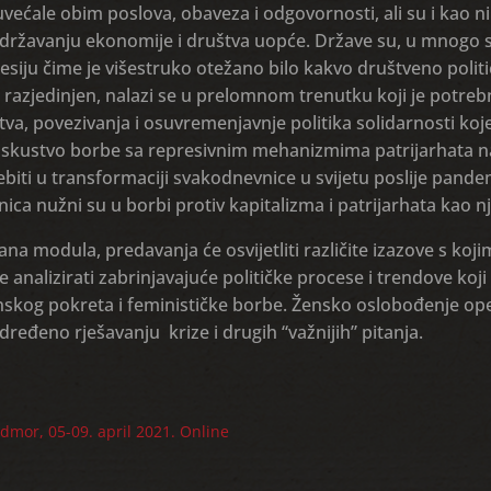
uvećale obim poslova, obaveza i odgovornosti, ali su i kao ni
državanju ekonomije i društva uopće. Države su, u mnogo sluč
esiju čime je višestruko otežano bilo kakvo društveno politič
razjedinjen, nalazi se u prelomnom trenutku koji je potrebno
tva, povezivanja i osuvremenjavnje politika solidarnosti koj
 iskustvo borbe sa represivnim mehanizmima patrijarhata 
jebiti u transformaciji svakodnevnice u svijetu poslije pande
nica nužni su u borbi protiv kapitalizma i patrijarhata kao n
na modula, predavanja će osvijetliti različite izazove s koji
e analizirati zabrinjavajuće političke procese i trendove koj
skog pokreta i feminističke borbe. Žensko oslobođenje opet
ređeno rješavanju krize i drugih “važnijih” pitanja.
dmor, 05-09. april 2021. Online