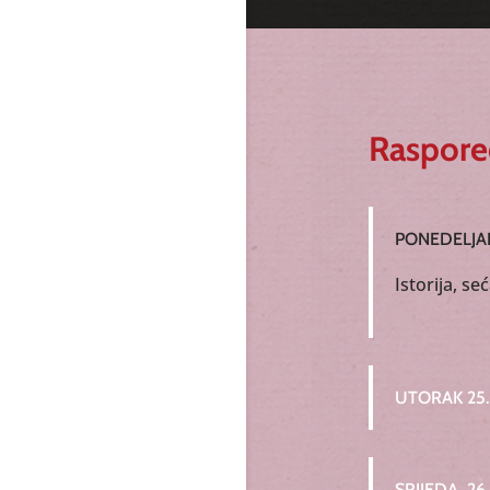
Raspor
PONEDELJAK
Istorija, s
UTORAK 25.
SRIJEDA, 26