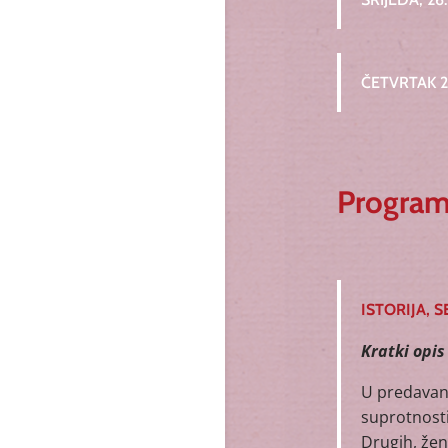
ČETVRTAK 27
Progra
ISTORIJA, 
Kratki opi
U predavanj
suprotnosti
Drugih, žen