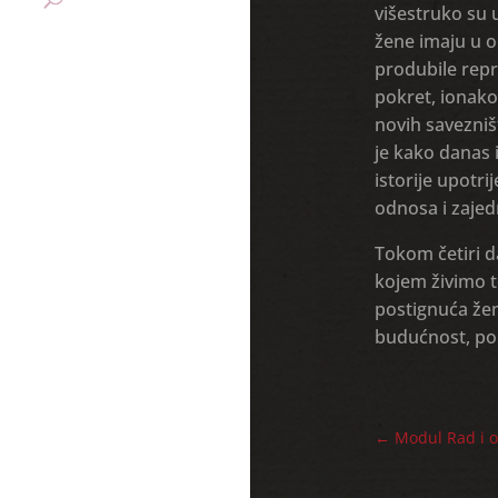
višestruko su 
žene imaju u o
produbile repr
pokret, ionako 
novih savezniš
je kako danas
istorije upotri
odnosa i zajed
Tokom četiri da
kojem živimo t
postignuća žen
budućnost, pod
←
Modul Rad i o