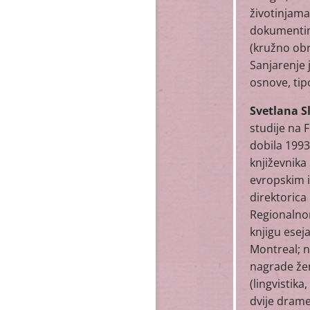
životinjama
dokumentima
(kružno obr
Sanjarenje
osnove, tip
Svetlana 
studije na 
dobila 1993
književnika
evropskim i
direktorica 
Regionalnom
knjigu ese
Montreal; n
nagrade žen
(lingvistika
dvije drame