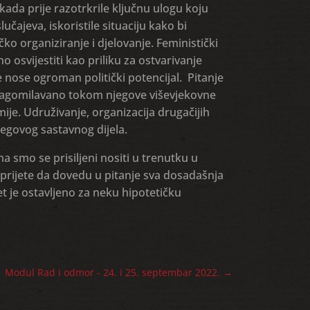
kada prije razotrkrile ključnu ulogu koju
ajeva, iskoristile situaciju kako bi
ko organiziranje i djelovanje. Feministički
 osvijestiti kao priliku za ostvarivanje
e nose ogroman politički potencijal. Pitanje
nagomilavano tokom njegove viševjekovne
mije. Udruživanje, organizacija drugačijih
jegovog sastavnog dijela.
ma smo se prisiljeni nositi u trenutku u
i prijete da dovedu u pitanje sva dosadašnja
 je ostavljeno za neku hipotetičku
Modul Rad i odmor - 24. i 25. septembar 2022.
→