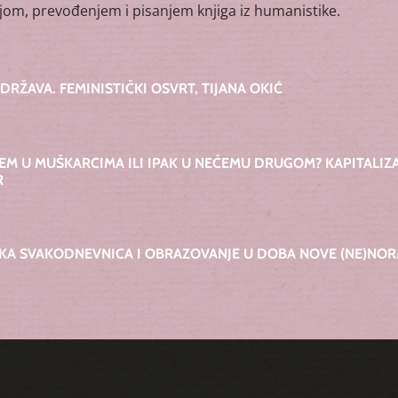
om, prevođenjem i pisanjem knjiga iz humanistike.
 DRŽAVA. FEMINISTIČKI OSVRT, TIJANA OKIĆ
LEM U MUŠKARCIMA ILI IPAK U NEČEMU DRUGOM? KAPITALIZ
R
A SVAKODNEVNICA I OBRAZOVANJE U DOBA NOVE (NE)NORM