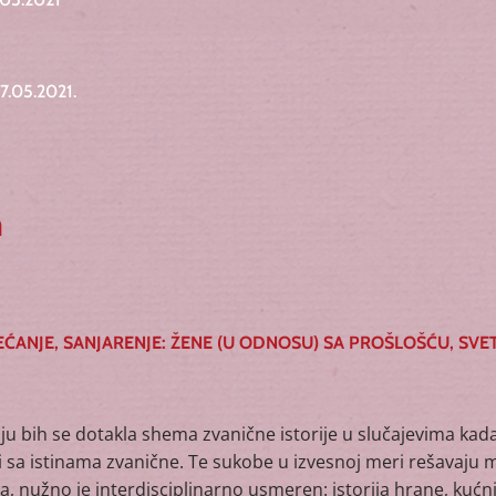
.05.2021.
m
SEĆANJE, SANJARENJE: ŽENE (U ODNOSU) SA PROŠLOŠĆU, SV
s
u bih se dotakla shema zvanične istorije u slučajevima kada
 sa istinama zvanične. Te sukobe u izvesnoj meri rešavaju mik
a, nužno je interdisciplinarno usmeren: istorija hrane, kućn