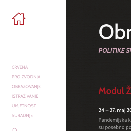
Obr
POLITIKE 
CRVENA
PROIZVODNJA
OBRAZOVANJE
Modul Ž
ISTRAŽIVANJE
UMJETNOST
24 ‒ 27. maj 2
SURADNJE
Pandemijska kr
su posebno pog