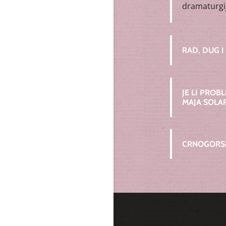
dramaturgij
RAD, DUG I
JE LI PROB
MAJA SOLA
CRNOGORSK