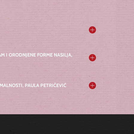
AM I ORODNJENE FORME NASILJA,
ALNOSTI, PAULA PETRIČEVIĆ