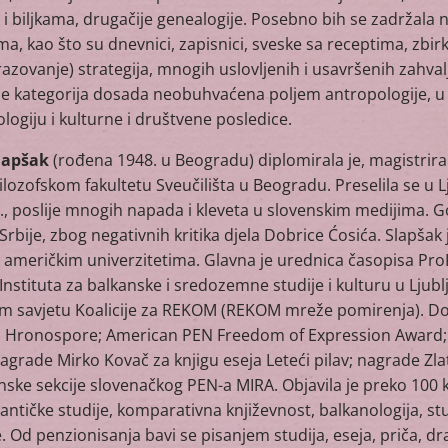
 i biljkama, drugačije genealogije. Posebno bih se zadržala 
, kao što su dnevnici, zapisnici, sveske sa receptima, zbir
azovanje) strategija, mnogih uslovljenih i usavršenih zahvalj
 je kategorija dosada neobuhvaćena poljem antropologije,
ologiju i kulturne i društvene posledice.
Slapšak
(rođena 1948. u Beogradu) diplomirala je, magistriral
Filozofskom fakultetu Sveučilišta u Beogradu. Preselila se u L
., poslije mnogih napada i kleveta u slovenskim medijima. G
 Srbije, zbog negativnih kritika djela Dobrice Ćosića. Slapš
 američkim univerzitetima. Glavna je urednica časopisa Pr
Instituta za balkanske i sredozemne studije i kulturu u Ljublj
 savjetu Koalicije za REKOM (REKOM mreže pomirenja). Dob
ja Hronospore; American PEN Freedom of Expression Award;
agrade Mirko Kovač za knjigu eseja Leteći pilav; nagrade Z
ske sekcije slovenačkog PEN-a MIRA. Objavila je preko 100 kn
, antičke studije, komparativna književnost, balkanologija, st
. Od penzionisanja bavi se pisanjem studija, eseja, priča, d