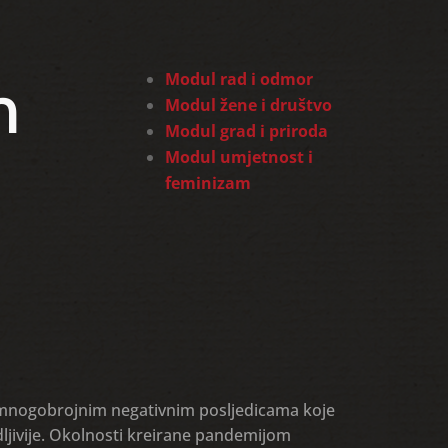
m
Modul rad i odmor
Modul žene i društvo
Modul grad i priroda
Modul umjetnost i
feminizam
je mnogobrojnim negativnim posljedicama koje
dljivije. Okolnosti kreirane pandemijom