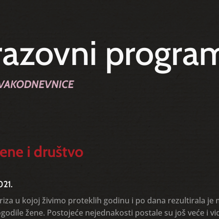
azovni progra
SVAKODNEVNICE
ene i društvo
021.
iza u kojoj živimo proteklih godinu i po dana rezultirala 
odile žene. Postojeće nejednakosti postale su još veće i vi