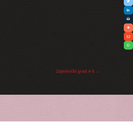
Zajednički grad 4-5
→