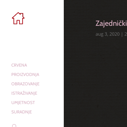
Zajednički
aug 3, 2020
|
2
CRVENA
PROIZVODNJA
OBRAZOVANJE
ISTRAŽIVANJE
UMJETNOST
SURADNJE