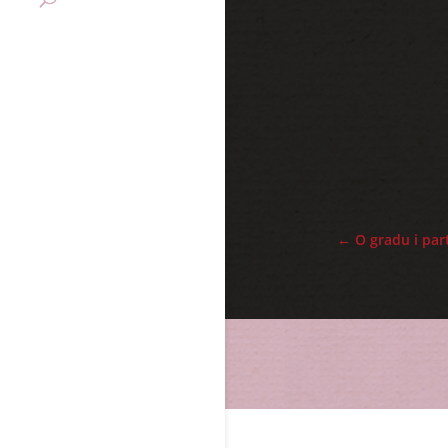
←
O gradu i part