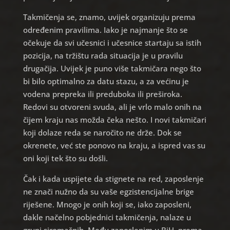
Takmičenja se, znamo, uvijek organizuju prema
određenim pravilima. Iako je najmanje što se
očekuje da svi učesnici i učesnice startaju sa istih
pozicija, na tržištu rada situacija je u pravilu
drugačija. Uvijek je puno više takmičara nego što
bi bilo optimalno za datu stazu, a za većinu je
vodena prepreka ili preduboka ili preširoka.
Redovi su otvoreni svuda, ali je vrlo malo onih na
čijem kraju nas možda čeka nešto. I novi takmičari
koji dolaze reda se naročito ne drže. Dok se
okrenete, već ste ponovo na kraju, a ispred vas su
oni koji tek što su došli.
Čak i kada uspijete da stignete na red, zaposlenje
ne znači nužno da su vaše egzistencijalne brige
riješene. Mnogo je onih koji se, iako zaposleni,
dakle načelno pobjednici takmičenja, nalaze u