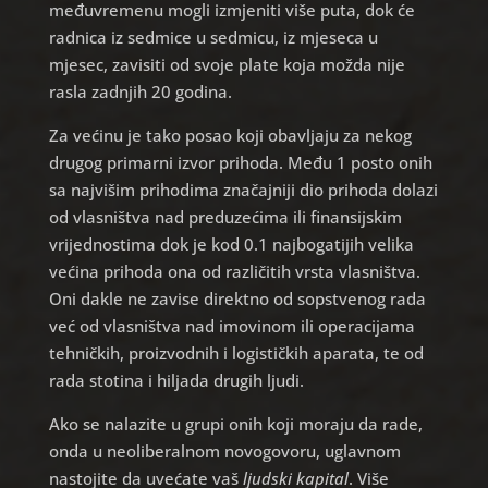
međuvremenu mogli izmjeniti više puta, dok će
radnica iz sedmice u sedmicu, iz mjeseca u
mjesec, zavisiti od svoje plate koja možda nije
rasla zadnjih 20 godina.
Za većinu je tako posao koji obavljaju za nekog
drugog primarni izvor prihoda. Među 1 posto onih
sa najvišim prihodima značajniji dio prihoda dolazi
od vlasništva nad preduzećima ili finansijskim
vrijednostima dok je kod 0.1 najbogatijih velika
većina prihoda ona od različitih vrsta vlasništva.
Oni dakle ne zavise direktno od sopstvenog rada
već od vlasništva nad imovinom ili operacijama
tehničkih, proizvodnih i logističkih aparata, te od
rada stotina i hiljada drugih ljudi.
Ako se nalazite u grupi onih koji moraju da rade,
onda u neoliberalnom novogovoru, uglavnom
nastojite da uvećate vaš
ljudski kapital
. Više