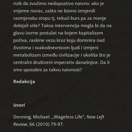
rizik da zvučimo nedopustivo naivno: ako je
vrijeme novac, zašto ne bismo izmjenili
razmjensku stopu tj. tekući kurs pa za manje
dobijali više? Takva intervencija mogla bi da na
glavu izvrne postulat na kojem kapitalizam
počiva, raskine vezu kroz koju dominira nad
životima i svakodnevnicom ljudi i izmjeni
metabolizam između civilizacije i okoliša što je
centralni društveni imperativ današnjice. Da li
smo sposobni za takvu naivnost?
Redakcija
Izvori
Denning, Michael. „Wageless Life”,
New Left
Review
, 66 (2010) 79-97.