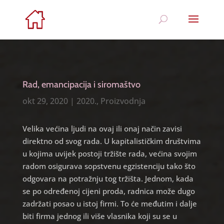
Rad, emancipacija i siromaštvo
okt 29, 2020
|
2020.
,
Proizvodnja
Velika većina ljudi na ovaj ili onaj način zavisi
direktno od svog rada. U kapitalističkim društvima
u kojima uvijek postoji tržište rada, većina svojim
radom osigurava sopstvenu egzistenciju tako što
odgovara na potražnju tog tržišta. Jednom, kada
se po određenoj cijeni proda, radnica može dugo
zadržati posao u istoj firmi. To će međutim i dalje
biti firma jednog ili više vlasnika koji su se u