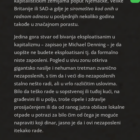
kapitalističkim zemljama poput Njemačke, Velike
Britanije ili SAD-a gdje je
siromaštvo kod onih u
radnom odnosu
u posljednjih nekoliko godina
takođe u značajnom porastu.
Jedina gora stvar od bivanja eksploatisanim u
kapitalizmu – zapisao je Michael Denning – je da
uopšte ne budete eksploatisani tj. da formalno
niste zaposleni. Pogled u sivu zonu otkriva
gigantsko nasilje i nehuman tretman zvanično
nezaposlenih, s tim da i veći dio nezaposlenih
stalno nešto radi, ali u vrlo različitim uslovima.
Bilo da teško rade u sopstvenoj ili tuđoj kući, na
građevini ili u polju, troše cipele i zdravlje
prosijačenjem ili da od ranog jutra obilaze lokalne
otpade u potrazi za bilo čim od čega je moguće
napraviti koji dinar, jasno je da i ovi nezaposleni
itekako rade.