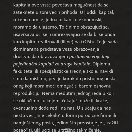
kapitala ove vrste povećava mogućnost da se
zateknete u zoni većih prihoda. U ljudski kapital,
rečeno nam je, jednako kao i u ekonomski,
moramo da ulažemo. To činimo obrazujući se,
usavršavajući se, i umrežavajući se da bi se onda
kao kapital realizovali (ili ne) na tržištu. To je sada
dominantna predstava veze obrazovanja i
društva: da obrazovanjem
postajemo vrijedniji
pojedinačni kaptiali za druge kapitale
. Diploma
fakulteta, ili specijalističke srednje škole, navikli
smo da mislimo, prvi je korak do pristojnog posla,
onog koji mora moći omogućiti barem osnovnu
reprodukciju. Nema međutim jednog reda u koji
se uključimo i u kojem, čekajući duže ili kraće,
eventualno dođe red i na nas. U slučaju da nas
nešto već „nije čekalo“ u formi porodične firme ili
namještenog posla, jedino što preostaje je „tražiti
posao“ tj. uključiti se u tržišno takmičenje.