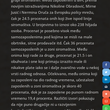
grupi siromašnih. Među zaposlenim u BiH, prema
novijim istraživanjima Nikoline Obradović, Mirne
Jusić i Nermina Oruča za Evropsku
policy
mrežu,
čak je 24.5 procenata onih koji žive ispod linije
siromaštva. U brojevima to iznosi oko 238 hiljada
osoba. Procenat je posebno visok među
samozaposlenima pod kojima se misli na male
obrtnike, sitne prodavače itd. Čak 36 procenata
samozaposlenih je u zoni siromaštva. Među
onima koji rade za druge, procenat je 21.5 i on
obuhvata i one koji primaju izrazito male ili
nikakve plate iako se i dalje zvanično vode u nekoj
vrsti radnog odnosa. Očekivano, među onima koji
su zaposleni na dio radnog vremena, učestalost
zaposlenih u zoni siromaštva je skoro 40
procenata, dok je za zaposlene po punom radnom
vremenu 19,4 procenta. Različiti izvori pokazuju
da nije puno drugačije ni u razvijenim