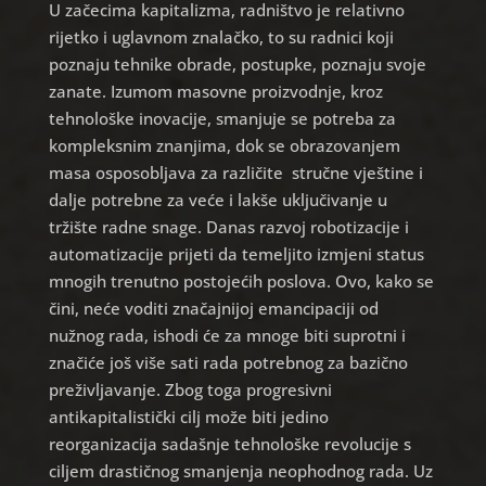
U začecima kapitalizma, radništvo je relativno
rijetko i uglavnom znalačko, to su radnici koji
poznaju tehnike obrade, postupke, poznaju svoje
zanate. Izumom masovne proizvodnje, kroz
tehnološke inovacije, smanjuje se potreba za
kompleksnim znanjima, dok se obrazovanjem
masa osposobljava za različite stručne vještine i
dalje potrebne za veće i lakše uključivanje u
tržište radne snage. Danas razvoj robotizacije i
automatizacije prijeti da temeljito izmjeni status
mnogih trenutno postojećih poslova. Ovo, kako se
čini, neće voditi značajnijoj emancipaciji od
nužnog rada, ishodi će za mnoge biti suprotni i
značiće još više sati rada potrebnog za bazično
preživljavanje. Zbog toga progresivni
antikapitalistički cilj može biti jedino
reorganizacija sadašnje tehnološke revolucije s
ciljem drastičnog smanjenja neophodnog rada. Uz