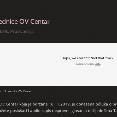
ednice OV Centar
019.
,
Proizvodnja
A
·
45. sjednica OV Centar
 OV Centar koja je održana 18.11.2019. je donesena odluka o p
ožete poslušati i audio zapis rasprave i glasanja o slijedećima