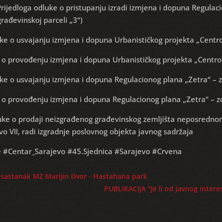
Prijedloga odluke o pristupanju izradi izmjena i dopuna Regulaci
rađevinskoj parceli „3“)
uke o usvajanju izmjena i dopuna Urbanističkog projekta „Centro
 o provođenju izmjena i dopuna Urbanističkog projekta „Centrot
uke o usvajanju izmjena i dopuna Regulacionog plana „Zetra“ – z
 o provođenju izmjena i dopuna Regulacionog plana „Zetra“ – zo
luke o prodaji neizgrađenog građevinskog zemljišta neposrednom
vo VII, radi izgradnje poslovnog objekta javnog sadržaja
e #Centar_Sarajevo #45.Sjednica #Sarajevo #Crvena
 sastanak MZ Marijin Dvor - Hastahana park
PUBLIKACIJA "Je li od javnog inter