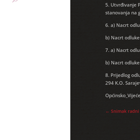
5. Utvrđivanje 
stanovanja na g
6. a) Nacrt odl
b) Nacrt odluke
7. a) Nacrt odl
b) Nacrt odluke
8. Prijedlog od
294 K.O. Saraje
Općinsko_Vijeć
←
Snimak radni