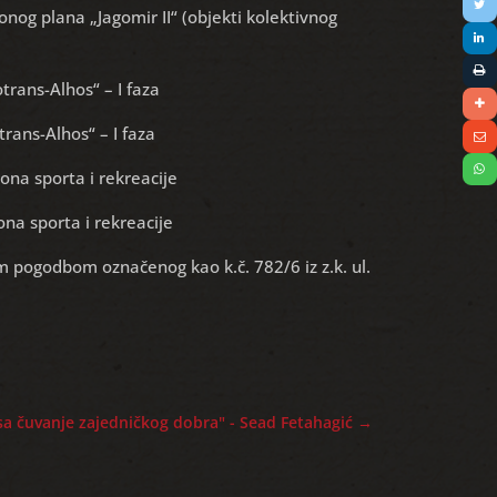
onog plana „Jagomir II“ (objekti kolektivnog
trans-Alhos“ – I faza
rans-Alhos“ – I faza
ona sporta i rekreacije
na sporta i rekreacije
 pogodbom označenog kao k.č. 782/6 iz z.k. ul.
esa čuvanje zajedničkog dobra" - Sead Fetahagić
→