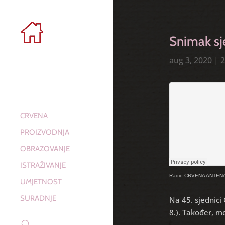
Snimak sj
aug 3, 2020
|
2
CRVENA
PROIZVODNJA
OBRAZOVANJE
ISTRAŽIVANJE
Radio CRVENA ANTEN
UMJETNOST
SURADNJE
Na 45. sjednici
8.). Također, m