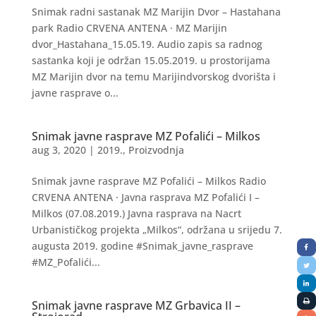
Snimak radni sastanak MZ Marijin Dvor – Hastahana
park Radio CRVENA ANTENA · MZ Marijin
dvor_Hastahana_15.05.19. Audio zapis sa radnog
sastanka koji je održan 15.05.2019. u prostorijama
MZ Marijin dvor na temu Marijindvorskog dvorišta i
javne rasprave o...
Snimak javne rasprave MZ Pofalići – Milkos
aug 3, 2020
|
2019.
,
Proizvodnja
Snimak javne rasprave MZ Pofalići – Milkos Radio
CRVENA ANTENA · Javna rasprava MZ Pofalići I –
Milkos (07.08.2019.) Javna rasprava na Nacrt
Urbanističkog projekta „Milkos“, održana u srijedu 7.
augusta 2019. godine #Snimak_javne_rasprave
#MZ_Pofalići...
Snimak javne rasprave MZ Grbavica II –