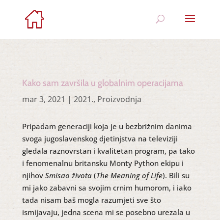
Kako sam završila u globalnim operacijama
mar 3, 2021
|
2021.
,
Proizvodnja
Pripadam generaciji koja je u bezbrižnim danima
svoga jugoslavenskog djetinjstva na televiziji
gledala raznovrstan i kvalitetan program, pa tako
i fenomenalnu britansku Monty Python ekipu i
njihov
Smisao života
(
The Meaning of Life
). Bili su
mi jako zabavni sa svojim crnim humorom, i iako
tada nisam baš mogla razumjeti sve što
ismijavaju, jedna scena mi se posebno urezala u