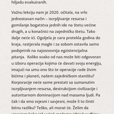
hiljadu evakuiranih.
Važnu lekciju nam je 2020. očitala, na vrlo
jednostavan način – iscrpljivanje resursa i
gomilanje bogatstva jednih ide na štetu većine
drugih, a u konačnici na zajedničku štetu. Tako
dalje neće ići. Ogoljela je cara protekla godina do
kraja, rastjerala magle i za sobom ostavila samo
podsjetnik na najosnovnija egzistencijalna
pitanja. Koliko svako od nas može biti odgovoran
u izboru operacija kojima će davati svoju energiju,
imajući na umu ono što te operacije rade živim
bićima i planeti, našem zajedničkom staništu?
Korporacije neće same prestati sa sumanutim
iscrpljivanjem resursa, destrukcijom civilizacije i
autoritarnom dominacijom nad masama ljudi. Pa
čak i da smo svjesni i savjesni, može li to činiti
bitnu razliku? Teško, ali morat će. Želim da