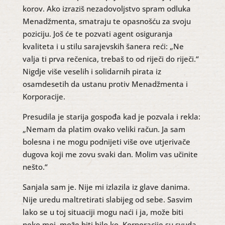
korov. Ako izraziš nezadovoljstvo spram odluka
Menadžmenta, smatraju te opasnošću za svoju
poziciju. Još će te pozvati agent osiguranja
kvaliteta i u stilu sarajevskih šanera reći: „Ne
valja ti prva rečenica, trebaš to od riječi do riječi.“
Nigdje više veselih i solidarnih pirata iz
osamdesetih da ustanu protiv Menadžmenta i
Korporacije.
Presudila je starija gospođa kad je pozvala i rekla:
„Nemam da platim ovako veliki račun. Ja sam
bolesna i ne mogu podnijeti više ove utjerivače
dugova koji me zovu svaki dan. Molim vas učinite
nešto.“
Sanjala sam je. Nije mi izlazila iz glave danima.
Nije uredu maltretirati slabijeg od sebe. Sasvim
lako se u toj situaciji mogu naći i ja, može biti
neko moj, može biti bilo ko. Korporacije su svuda.