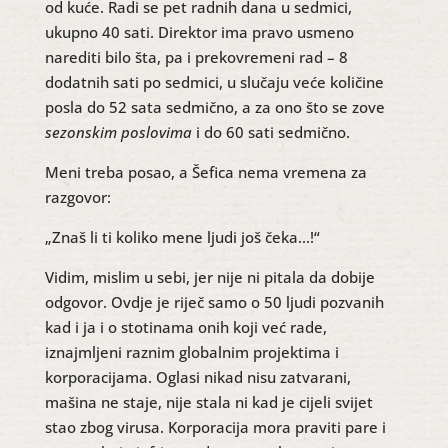
od kuće. Radi se pet radnih dana u sedmici,
ukupno 40 sati. Direktor ima pravo usmeno
narediti bilo šta, pa i prekovremeni rad – 8
dodatnih sati po sedmici, u slučaju veće količine
posla do 52 sata sedmično, a za ono što se zove
sezonskim poslovima
i do 60 sati sedmično.
Meni treba posao, a Šefica nema vremena za
razgovor:
„Znaš li ti koliko mene ljudi još čeka…!“
Vidim, mislim u sebi, jer nije ni pitala da dobije
odgovor. Ovdje je riječ samo o 50 ljudi pozvanih
kad i ja i o stotinama onih koji već rade,
iznajmljeni raznim globalnim projektima i
korporacijama. Oglasi nikad nisu zatvarani,
mašina ne staje, nije stala ni kad je cijeli svijet
stao zbog virusa. Korporacija mora praviti pare i