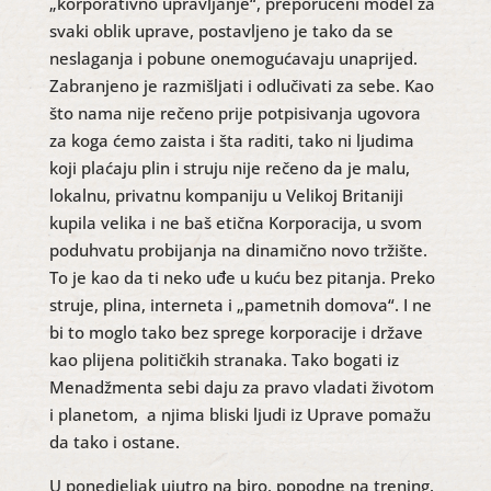
„korporativno upravljanje“, preporučeni model za
svaki oblik uprave, postavljeno je tako da se
neslaganja i pobune onemogućavaju unaprijed.
Zabranjeno je razmišljati i odlučivati za sebe. Kao
što nama nije rečeno prije potpisivanja ugovora
za koga ćemo zaista i šta raditi, tako ni ljudima
koji plaćaju plin i struju nije rečeno da je malu,
lokalnu, privatnu kompaniju u Velikoj Britaniji
kupila velika i ne baš etična Korporacija, u svom
poduhvatu probijanja na dinamično novo tržište.
To je kao da ti neko uđe u kuću bez pitanja. Preko
struje, plina, interneta i „pametnih domova“. I ne
bi to moglo tako bez sprege korporacije i države
kao plijena političkih stranaka. Tako bogati iz
Menadžmenta sebi daju za pravo vladati životom
i planetom, a njima bliski ljudi iz Uprave pomažu
da tako i ostane.
U ponedjeljak ujutro na biro, popodne na trening.