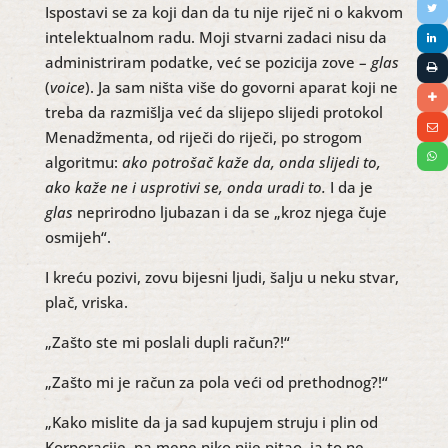
Ispostavi se za koji dan da tu nije riječ ni o kakvom
intelektualnom radu. Moji stvarni zadaci nisu da
administriram podatke, već se pozicija zove –
glas
(
voice
). Ja sam ništa više do govorni aparat koji ne
treba da razmišlja već da slijepo slijedi protokol
Menadžmenta, od riječi do riječi, po strogom
algoritmu:
ako potrošač kaže da, onda slijedi to,
ako kaže ne i usprotivi se, onda uradi to.
I da je
glas
neprirodno ljubazan i da se „kroz njega čuje
osmijeh“.
I kreću pozivi, zovu bijesni ljudi, šalju u neku stvar,
plač, vriska.
„Zašto ste mi poslali dupli račun?!“
„Zašto mi je račun za pola veći od prethodnog?!“
„Kako mislite da ja sad kupujem struju i plin od
Korporacije, pa mene niko nije pitao, ja to ne