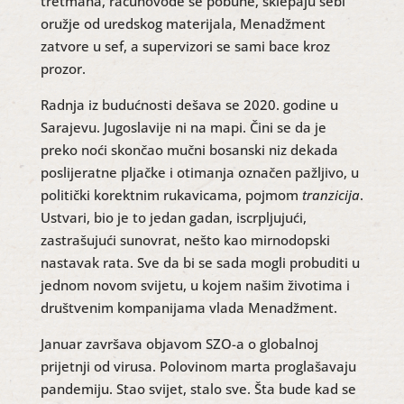
tretmana, računovođe se pobune, sklepaju sebi
oružje od uredskog materijala, Menadžment
zatvore u sef, a supervizori se sami bace kroz
prozor.
Radnja iz budućnosti dešava se 2020. godine u
Sarajevu. Jugoslavije ni na mapi. Čini se da je
preko noći skončao mučni bosanski niz dekada
poslijeratne pljačke i otimanja označen pažljivo, u
politički korektnim rukavicama, pojmom
tranzicija
.
Ustvari, bio je to jedan gadan, iscrpljujući,
zastrašujući sunovrat, nešto kao mirnodopski
nastavak rata. Sve da bi se sada mogli probuditi u
jednom novom svijetu, u kojem našim životima i
društvenim kompanijama vlada Menadžment.
Januar završava objavom SZO-a o globalnoj
prijetnji od virusa. Polovinom marta proglašavaju
pandemiju. Stao svijet, stalo sve. Šta bude kad se