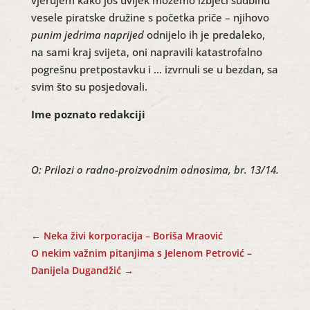
vjerujem kako još uvijek možemo izbjeći sudbinu
vesele piratske družine s početka priče – njihovo
punim jedrima naprijed
odnijelo ih je predaleko,
na sami kraj svijeta, oni napravili katastrofalno
pogrešnu pretpostavku i … izvrnuli se u bezdan, sa
svim što su posjedovali.
Ime poznato redakciji
O: Prilozi o radno-proizvodnim odnosima, br. 13/14.
←
Neka živi korporacija – Boriša Mraović
O nekim važnim pitanjima s Jelenom Petrović –
Danijela Dugandžić
→