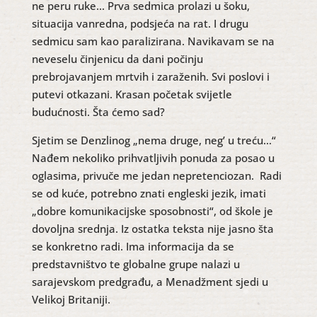
ne peru ruke… Prva sedmica prolazi u šoku,
situacija vanredna, podsjeća na rat. I drugu
sedmicu sam kao paralizirana. Navikavam se na
neveselu činjenicu da dani počinju
prebrojavanjem mrtvih i zaraženih. Svi poslovi i
putevi otkazani. Krasan početak svijetle
budućnosti. Šta ćemo sad?
Sjetim se Denzlinog „nema druge, neg’ u treću…“
Nađem nekoliko prihvatljivih ponuda za posao u
oglasima, privuče me jedan nepretenciozan. Radi
se od kuće, potrebno znati engleski jezik, imati
„dobre komunikacijske sposobnosti“, od škole je
dovoljna srednja. Iz ostatka teksta nije jasno šta
se konkretno radi. Ima informacija da se
predstavništvo te globalne grupe nalazi u
sarajevskom predgrađu, a Menadžment sjedi u
Velikoj Britaniji.