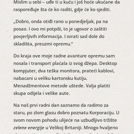
Mislim u sebi – uđe ti u kuću i još hoće ukućane da
raspoređuje šta će ko raditi, gdje će ko sjediti.
„Dobro, onda otiđi rano u ponedjeljak, pa na
posao. I ovo mi potpiši, to je ugovor o zaštiti
povjerljivih informacija. I svrati sad dole do
skladišta, preuzmi opremu.“
Do kraja ove moje radne avanture opremu sam
nosala i transport plaćala iz svog džepa. Desktop
kompjuter, dva teška monitora, prateći kablovi,
nabacani u veliku kartonsku kutiju.
Menadžmentove metode uštede. Valja platiti
skupa odijela i velike aute.
Na naš prvi radni dan saznamo da radimo za
staru, po zlom glasu dobro poznatu Korporaciju. U
svom novom pohodu ulijeće na uzbudljivo tržište
zelene energije
u Velikoj Britaniji. Mnogo hvaljeno