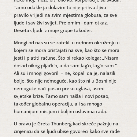
Tamo odakle ja dolazim to nije prihvatljivo i
pravilo vrijedi na svim mjestima globusa, za sve
ljude i sav živi svijet. Prelomim i dam otkaz.
Desetak ljudi iz moje grupe također.
Mnogi od nas su se zatekli u radnom okruženju u
kojem se mora pristajati na sve, kao što se mora
jesti i platiti račune. Što bi rekao kolega: „Nisam
dosad nikog pljačk'o, a da sam lag'o, lag'o sam.“
Ali su i mnogi govorili – ne, kopali dalje, nalazili
bolje, što nije nemoguće, kao što ni u Bosni nije
nemoguće naći posao preko oglasa, usred
svjetske krize. Tamo sam našla i novi posao,
također globalnu operaciju, ali sa mnogo
humanijom misijom i boljim uslovima rada.
U pravu je Greta Thunberg kad skreće pažnju na
činjenicu da se ljudi ubiše govoreći kako sve rade