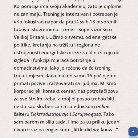
Korporacija ima svoju akademiju, zato je diplome
ne zanimaju. Trening je intenzivan i potreban je
vrlo fokusiran napor da pratiš svih 18 otvorenih
tabova istovremeno. Trener i supervizor su u
Velikoj Britaniji. Učimo o svemu, od energetske
politike, kretanja na tržištu i regionalne
ustrojenosti energetske mreže za plin i struju do
izgleda i funkcija mjerača potrošnje u
domaćinstvima. Iako je rečeno da će trening
trajati mjesec dana, nakon samo 15 počinjemo
primati pozive i razgovarati sa ljudima. Mi smo
korporacijski kontakt centar, nas potrošači zovu
za sve što im treba, a moj bi posao trebao biti
nešto kao službenica na zajedničkom
online
šalteru
Elektrodistribucije
i
Sarajevogasa
. Tako
sam barem mislila tada. I ima za tu priliku jedan
divan izraz na engleskom: „little did we know…“