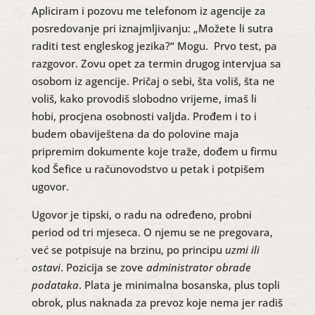
Apliciram i pozovu me telefonom iz agencije za
posredovanje pri iznajmljivanju: „Možete li sutra
raditi test engleskog jezika?“ Mogu. Prvo test, pa
razgovor. Zovu opet za termin drugog intervjua sa
osobom iz agencije. Pričaj o sebi, šta voliš, šta ne
voliš, kako provodiš slobodno vrijeme, imaš li
hobi, procjena osobnosti valjda. Prođem i to i
budem obaviještena da do polovine maja
pripremim dokumente koje traže, dođem u firmu
kod Šefice u računovodstvo u petak i potpišem
ugovor.
Ugovor je tipski, o radu na određeno, probni
period od tri mjeseca. O njemu se ne pregovara,
već se potpisuje na brzinu, po principu
uzmi ili
ostavi
. Pozicija se zove
administrator obrade
podataka
. Plata je minimalna bosanska, plus topli
obrok, plus naknada za prevoz koje nema jer radiš