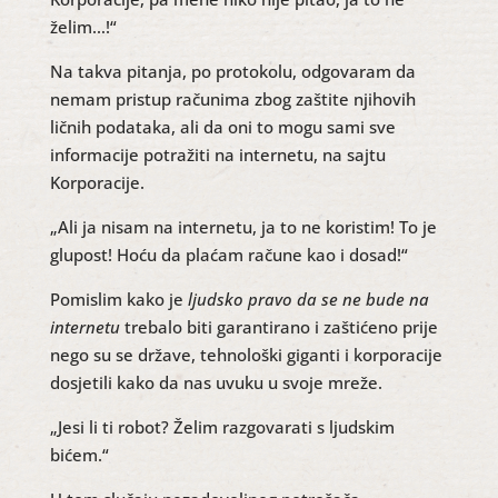
želim…!“
Na takva pitanja, po protokolu, odgovaram da
nemam pristup računima zbog zaštite njihovih
ličnih podataka, ali da oni to mogu sami sve
informacije potražiti na internetu, na sajtu
Korporacije.
„Ali ja nisam na internetu, ja to ne koristim! To je
glupost! Hoću da plaćam račune kao i dosad!“
Pomislim kako je
ljudsko pravo da se ne bude na
internetu
trebalo biti garantirano i zaštićeno prije
nego su se države, tehnološki giganti i korporacije
dosjetili kako da nas uvuku u svoje mreže.
„Jesi li ti robot? Želim razgovarati s ljudskim
bićem.“