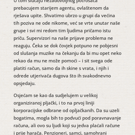
U tom slučaju nezadovoljnog potrošača
prebacujem starijem agentu, ovlaštenom da
rješava upite. Shvatimo ubrzo u grupi da većina
tih poziva ne ode nikome, već se vrte unutar naše
grupe i svi mi redom tim ljudima pričamo istu
priču. Supervizori na naše prijave problema ne
reaguju. Čeka se dok čovjek potpuno ne pobjesni
od slušanja muzike na čekanju da bi mu opet neko
rekao da mu ne može pomoći – i sit svega ode
platiti račun, samo da ih skine s vrata, i njih i
odrede utjerivača dugova što ih svakodnevno
opsjedaju.
Osjećam se kao da sudjelujem u velikoj
organiziranoj pljački, i to na prvoj liniji
korporacijske odbrane od opljačkanih. Da su uzeli
bogatima, mogla bih to podvući pod poravnavanje
računa, ali ovo su ljudi koji su jedva plaćali račune
i prije harača. Penzioneri, samci, samohrani