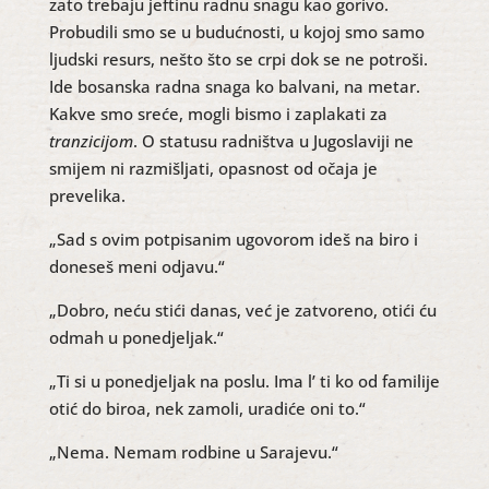
zato trebaju jeftinu radnu snagu kao gorivo.
Probudili smo se u budućnosti, u kojoj smo samo
ljudski resurs, nešto što se crpi dok se ne potroši.
Ide bosanska radna snaga ko balvani, na metar.
Kakve smo sreće, mogli bismo i zaplakati za
tranzicijom
. O statusu radništva u Jugoslaviji ne
smijem ni razmišljati, opasnost od očaja je
prevelika.
„Sad s ovim potpisanim ugovorom ideš na biro i
doneseš meni odjavu.“
„Dobro, neću stići danas, već je zatvoreno, otići ću
odmah u ponedjeljak.“
„Ti si u ponedjeljak na poslu. Ima l’ ti ko od familije
otić do biroa, nek zamoli, uradiće oni to.“
„Nema. Nemam rodbine u Sarajevu.“