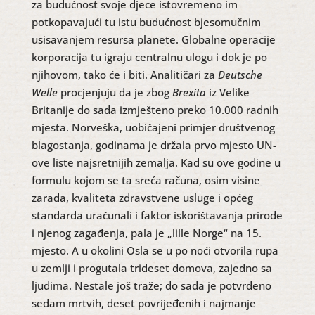
za budućnost svoje djece istovremeno im
potkopavajući tu istu budućnost bjesomučnim
usisavanjem resursa planete. Globalne operacije
korporacija tu igraju centralnu ulogu i dok je po
njihovom, tako će i biti. Analitičari za
Deutsche
Welle
procjenjuju da je zbog
Brexita
iz Velike
Britanije do sada izmješteno preko 10.000 radnih
mjesta. Norveška, uobičajeni primjer društvenog
blagostanja, godinama je držala prvo mjesto UN-
ove liste najsretnijih zemalja. Kad su ove godine u
formulu kojom se ta sreća računa, osim visine
zarada, kvaliteta zdravstvene usluge i općeg
standarda uračunali i faktor iskorištavanja prirode
i njenog zagađenja, pala je „lille Norge“ na 15.
mjesto. A u okolini Osla se u po noći otvorila rupa
u zemlji i progutala trideset domova, zajedno sa
ljudima. Nestale još traže; do sada je potvrđeno
sedam mrtvih, deset povrijeđenih i najmanje