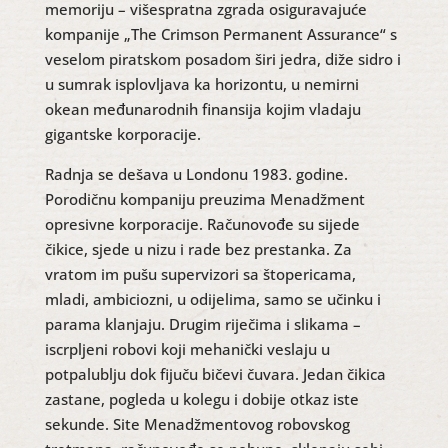
memoriju – višespratna zgrada osiguravajuće
kompanije „The Crimson Permanent Assurance“ s
veselom piratskom posadom širi jedra, diže sidro i
u sumrak isplovljava ka horizontu, u nemirni
okean međunarodnih finansija kojim vladaju
gigantske korporacije.
Radnja se dešava u Londonu 1983. godine.
Porodičnu kompaniju preuzima Menadžment
opresivne korporacije. Računovođe su sijede
čikice, sjede u nizu i rade bez prestanka. Za
vratom im pušu supervizori sa štopericama,
mladi, ambiciozni, u odijelima, samo se učinku i
parama klanjaju. Drugim riječima i slikama –
iscrpljeni robovi koji mehanički veslaju u
potpalublju dok fijuču bičevi čuvara. Jedan čikica
zastane, pogleda u kolegu i dobije otkaz iste
sekunde. Site Menadžmentovog robovskog