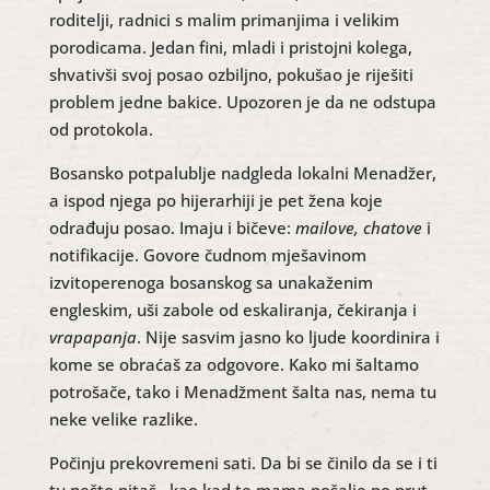
roditelji, radnici s malim primanjima i velikim
porodicama. Jedan fini, mladi i pristojni kolega,
shvativši svoj posao ozbiljno, pokušao je riješiti
problem jedne bakice. Upozoren je da ne odstupa
od protokola.
Bosansko potpalublje nadgleda lokalni Menadžer,
a ispod njega po hijerarhiji je pet žena koje
odrađuju posao. Imaju i bičeve:
mailove, chatove
i
notifikacije. Govore čudnom mješavinom
izvitoperenoga bosanskog sa unakaženim
engleskim, uši zabole od eskaliranja, čekiranja i
vrapapanja
. Nije sasvim jasno ko ljude koordinira i
kome se obraćaš za odgovore. Kako mi šaltamo
potrošače, tako i Menadžment šalta nas, nema tu
neke velike razlike.
Počinju prekovremeni sati. Da bi se činilo da se i ti