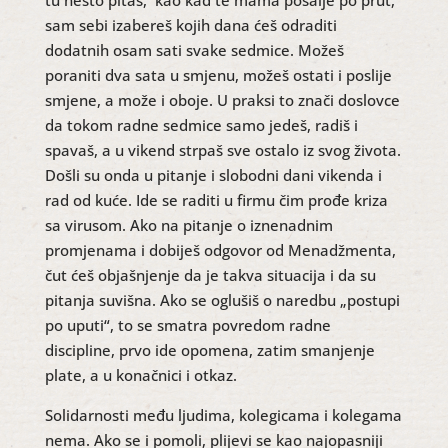
tu nešto pitaš, kao kad te mama pošalje po prut,
sam sebi izabereš kojih dana ćeš odraditi
dodatnih osam sati svake sedmice. Možeš
poraniti dva sata u smjenu, možeš ostati i poslije
smjene, a može i oboje. U praksi to znači doslovce
da tokom radne sedmice samo jedeš, radiš i
spavaš, a u vikend strpaš sve ostalo iz svog života.
Došli su onda u pitanje i slobodni dani vikenda i
rad od kuće. Ide se raditi u firmu čim prođe kriza
sa virusom. Ako na pitanje o iznenadnim
promjenama i dobiješ odgovor od Menadžmenta,
čut ćeš objašnjenje da je takva situacija i da su
pitanja suvišna. Ako se oglušiš o naredbu „postupi
po uputi“, to se smatra povredom radne
discipline, prvo ide opomena, zatim smanjenje
plate, a u konačnici i otkaz.
Solidarnosti među ljudima, kolegicama i kolegama
nema. Ako se i pomoli, plijevi se kao najopasniji