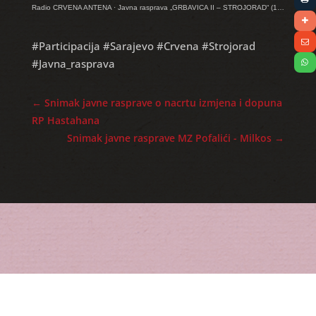
Radio CRVENA ANTENA
·
Javna rasprava „GRBAVICA II – STROJORAD“ (15.07.2019.)
#Participacija #Sarajevo #Crvena #Strojorad
#Javna_rasprava
←
Snimak javne rasprave o nacrtu izmjena i dopuna
RP Hastahana
Snimak javne rasprave MZ Pofalići - Milkos
→