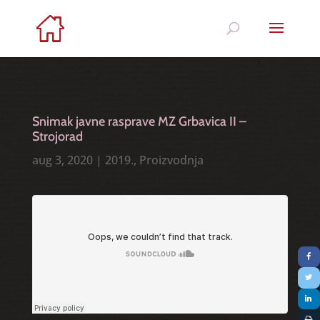
Snimak javne rasprave MZ Grbavica II –
Strojorad
aug 3, 2020
|
2019.
,
Proizvodnja