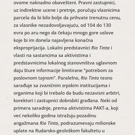
ovome naknadno obavešteni. Pravni zastupnici,
uz indirektne ucene i pretnje, poručuju vlasnicima
parcela da bi bilo bolje da prihvate trenutnu cenu,
za vlasnike nezadovoljavajuću, od 104 do 130
evra po aru nego da čekaju mnogo gore uslove
koje bi im donela najavljena konačna
eksproprijacija. Lokalni predstavnici
Rio Tinta
i
vlasti na sastancima sa aktivistima i
predstavnicima lokalnog stanovništva uglavnom
daju šture informacije limitirane “potrebom za
poslovnom tajnom”. Paralelno,
Rio Tinto
tesno
sarađuje sa zvaničnim srpskim institucijama i
organima koji bi trebalo da budu nezavisni arbitri,
korektori i zastupnici dobrobiti građana. Neki od
primera saradnje, prema aktivistima PAKT-a, koji
već nekoliko godina istražuju pozadinu
angažmana
Rio Tinta
, podrazumevaju milionske
uplate na Rudarsko-geološkom fakultetu u