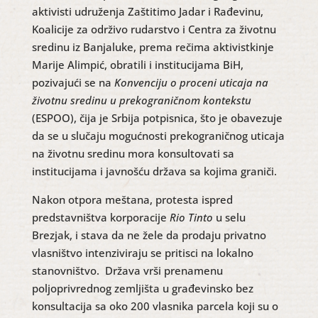
aktivisti udruženja Zaštitimo Jadar i Rađevinu,
Koalicije za održivo rudarstvo i Centra za životnu
sredinu iz Banjaluke, prema rečima aktivistkinje
Marije Alimpić, obratili i institucijama BiH,
pozivajući se na
Konvenciju o proceni uticaja na
životnu sredinu u prekograničnom kontekstu
(ESPOO), čija je Srbija potpisnica, što je obavezuje
da se u slučaju mogućnosti prekograničnog uticaja
na životnu sredinu mora konsultovati sa
institucijama i javnošću država sa kojima graniči.
Nakon otpora meštana, protesta ispred
predstavništva korporacije
Rio Tinto
u selu
Brezjak, i stava da ne žele da prodaju privatno
vlasništvo intenziviraju se pritisci na lokalno
stanovništvo. Država vrši prenamenu
poljoprivrednog zemljišta u građevinsko bez
konsultacija sa oko 200 vlasnika parcela koji su o