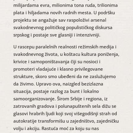
milijardama evra, milionima tona ruda, trilionima
plata i hiljadama novih radnih mesta. U podršku
projektu se angažuje sav raspoloživi arsenal
svakodnevnog političkog populističkog diskursa
srpskog i postaje sve glasniji i intenzivniji.
U rascepu paralelnih realnosti režimskih medija i
svakodnevnog života, u koštacu kultura poniženja,
krivice i samoponištavanja čiji su nosioci i
promoteri vladajuće i klasno privilegovane
strukture, skoro smo ubeđeni da ne zaslužujemo
da živimo. Upravo ova, naizgled bezizlazna
situacija, postaje razlog za bunt i lokalno
samoorganizovanje. Širom Srbije i regiona, iz
zatrovanih gradova i polunapuštenih sela dižu se
glasovi hrabrih ljudi koji svoj višegodišnji strah od
autokratije transformišu u zajedništvo, zajedničku
volju i akciju. Rastuća moć za koju su nas