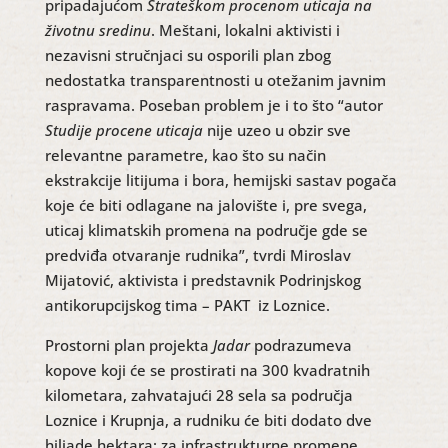
pripadajućom
Strateškom procenom uticaja na
životnu sredinu
. Meštani, lokalni aktivisti i
nezavisni stručnjaci su osporili plan zbog
nedostatka transparentnosti u otežanim javnim
raspravama. Poseban problem je i to što “autor
Studije procene uticaja
nije uzeo u obzir sve
relevantne parametre, kao što su način
ekstrakcije litijuma i bora, hemijski sastav pogača
koje će biti odlagane na jalovište i, pre svega,
uticaj klimatskih promena na područje gde se
predviđa otvaranje rudnika”, tvrdi Miroslav
Mijatović, aktivista i predstavnik Podrinjskog
antikorupcijskog tima – PAKT iz Loznice.
Prostorni plan projekta
Jadar
podrazumeva
kopove koji će se prostirati na 300 kvadratnih
kilometara, zahvatajući 28 sela sa područja
Loznice i Krupnja, a rudniku će biti dodato dve
hiljade hektara: za infrastrukturne promene,