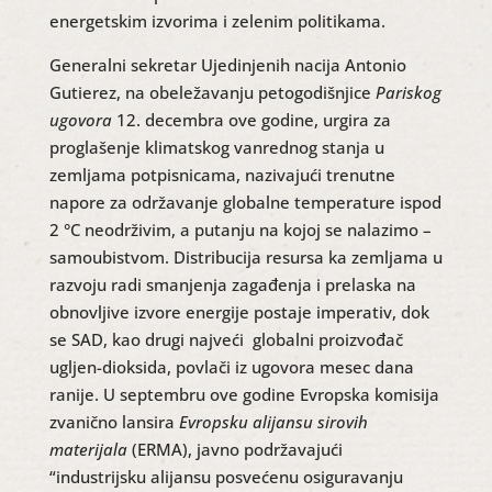
energetskim izvorima i zelenim politikama.
Generalni sekretar Ujedinjenih nacija Antonio
Gutierez, na obeležavanju petogodišnjice
Pariskog
ugovora
12. decembra ove godine, urgira za
proglašenje klimatskog vanrednog stanja u
zemljama potpisnicama, nazivajući trenutne
napore za održavanje globalne temperature ispod
2 °C neodrživim, a putanju na kojoj se nalazimo –
samoubistvom. Distribucija resursa ka zemljama u
razvoju radi smanjenja zagađenja i prelaska na
obnovljive izvore energije postaje imperativ, dok
se SAD, kao drugi najveći globalni proizvođač
ugljen-dioksida, povlači iz ugovora mesec dana
ranije. U septembru ove godine Evropska komisija
zvanično lansira
Evropsku alijansu sirovih
materijala
(ERMA), javno podržavajući
“industrijsku alijansu posvećenu osiguravanju