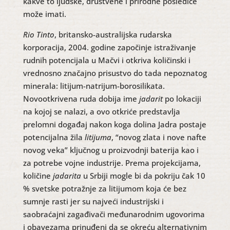
kakve to ljudske, društvene i prirodne posledice
može imati.
Rio Tinto
, britansko-australijska rudarska
korporacija, 2004. godine započinje istraživanje
rudnih potencijala u Mačvi i otkriva količinski i
vrednosno značajno prisustvo do tada nepoznatog
minerala: litijum-natrijum-borosilikata.
Novootkrivena ruda dobija ime
jadarit
po lokaciji
na kojoj se nalazi, a ovo otkriće predstavlja
prelomni događaj nakon koga dolina Jadra postaje
potencijalna žila
litijuma
, “novog zlata i nove nafte
novog veka” ključnog u proizvodnji baterija kao i
za potrebe vojne industrije. Prema projekcijama,
količine
jadarita
u Srbiji mogle bi da pokriju čak 10
% svetske potražnje za litijumom koja će bez
sumnje rasti jer su najveći industrijski i
saobraćajni zagađivači međunarodnim ugovorima
i obavezama prinuđeni da se okreću alternativnim