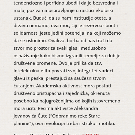
tendenciozno i perfidno ubedili da je bezvredna i
mala, poziva na uspravljanje u rastući ekološki
ustanak. Budući da su nam institucije otete, a
državu nemamo, ova moć, čiji je rezervoar bunt i
solidarnost, jeste jedini potencijal na koji možemo
da se oslonimo. Ovakva borba od nas traži da
stvorimo prostor za svaki glas i međusobno
osnaživanje kako bismo izgradili temelje za dublje
društvene promene. Ovo je prilika da tzv.
intelektulna elita povrati svoj integritet vadeći
glavu iz peska, prestajući sa saučesništvom
ćutanjem. Akademska aktivnost mora postati
društveno pristupačna i zajednička, okrenuta
posebno ka najugroženijima od kojih istovremeno
mora učiti. Rečima aktiviste Aleksandra
Jovanovića Ćute (“Odbranimo reke Stare
planine”), ova revolucija treba i struku i motiku.