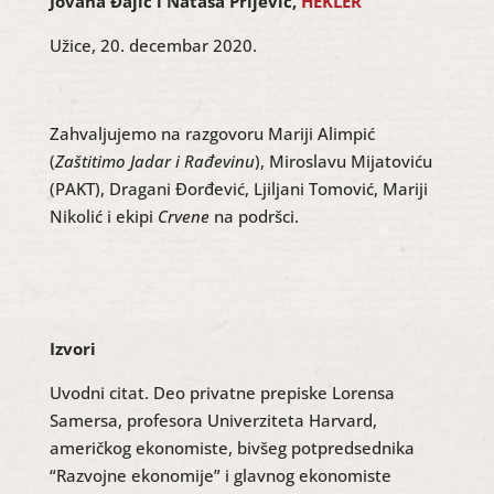
Jovana Đajić i Nataša Prljević,
HEKLER
Užice, 20. decembar 2020.
Zahvaljujemo na razgovoru Mariji Alimpić
(
Zaštitimo Jadar i Rađevinu
), Miroslavu Mijatoviću
(PAKT), Dragani Đorđević, Ljiljani Tomović, Mariji
Nikolić i ekipi
Crvene
na podršci.
Izvori
Uvodni citat. Deo privatne prepiske Lorensa
Samersa, profesora Univerziteta Harvard,
američkog ekonomiste, bivšeg potpredsednika
“Razvojne ekonomije” i glavnog ekonomiste