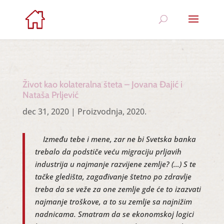
Život kao kolateralna šteta – Jovana Đajić i
Nataša Prljević
dec 31, 2020
|
Proizvodnja
,
2020.
Između tebe i mene, zar ne bi Svetska banka
trebalo da podstiče veću migraciju prljavih
industrija u najmanje razvijene zemlje? (…) S te
tačke gledišta, zagađivanje štetno po zdravlje
treba da se veže za one zemlje gde će to izazvati
najmanje troškove, a to su zemlje sa najnižim
nadnicama. Smatram da se ekonomskoj logici