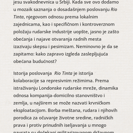
jesu svakodnevnica u Srbiji. Kada sve ovo dodamo
u mozaik saznanja o dosadašnjem poslovanju
Rio
Tinta
, njegovom odnosu prema lokalnim
zajednicama, kao i specifičnom i kontroverznom
položaju rudarske industrije uopšte, jasno je zašto
obećanja i najave otvaranja radnih mesta
izazivaju skepsu i pesimizam. Neminovno je da se
zapitamo: kako zapravo izgleda zaslepljujuća
obećana budućnost?
Istorija poslovanja
Rio Tinta
je istorija
kolaboracije sa represivnim režimima. Prema
istraživanju Londonske rudarske mreže, dinamika
odnosa kompanija-domicilno stanovništvo i
zemlja, u najširem se može nazvati krvničkom
eksploatacijom. Borba meštana, rudara i njihovih
porodica za očuvanje životne sredine, radničkih
prava i protiv prinudnih iseljavanja u mnogo
navrata su dočekani militarizovanom državnom