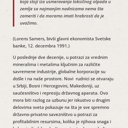
koja stoji iza usmeravanja toksičnog otpada u
zemlje sa najmanjim nadnicama nema šta
zameriti i da moramo imati hrabrosti da je
uvažimo.
(Lorens Samers, bivši glavni ekonomista Svetske
banke, 12. decembra 1991.)
U poslednje dve decenije, u potrazi za vrednim
mineralima i metalima ključnim za različite
savremene industrije, globalne korporacije su
došle i na naše prostore. Novi rudnici se otvaraju
u Srbiji, Bosni i Hercegovini, Makedoniji, uz
saučesništvo i represiju državnog aparata. Ovo
mora biti razlog za uzbunu jer iskustvo u drugim
delovima sveta pokazuje na šta je sve spremno
državno-privatno savezništvo u potrazi za
profitabilnim resursima, kolika je njihova snaga i