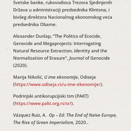
Svetske banke, rukovodioca Trezora Sjedinjenih
Država u administraciji predsednika Klintona, i
bivšeg direktora Nacionalnog ekonomskog veća
predsednika Obame.
Alexander Dunlap, “The Politics of Ecocide,
Genocide and Megaprojects: Interrogating
Natural Resource Extraction, Identity and the
Normalization of Erasure”,
Journal
of Genocide
(2020).
Marija Nikolić,
U ime ekonomije
, Odiseja
(
https://www.odiseja.rs/u-ime-ekonomije/
).
Podrinjski antikorupcijiski tim (PAKT)
(
https://www.pakt.org.rs/sr/
).
Vázquez Ruiz, A.
Op – Ed: The End of Naïve Europe,
The Rise of Green Imperialism,
2020..