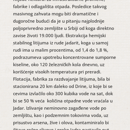
fabrike i odlagališta otpada. Posledice takvog
masivnog zahvata mogu biti dramatične i
dugoročne budući da je u pitanju najplodnije
poljoprivredno zemljište u Srbiji od koga direktno
zavise životi 19.000 ljudi. Ekstrakcija hemijski
stabilnog litijuma iz rude jadarit, koga u samoj
rudi ima u malim procentima, od 1,4 do 1,8 %,
podrazumeva upotrebu koncentrovane sumporne
kiseline, oko 120 železničkih kola dnevno, uz
korišćenje visokih temperatura pri preradi.
Flotacija, fabrika za razdvajanje litijuma, bila bi
stacionirana 20 km daleko od Drine, iz koje bi se
cevima izvlačilo oko 300 kubika vode na sat, dok
bi se 50 % veća količina otpadne vode vraćala u
Jadar. Izlivanje neminovno zagađene vode po
zemljištu, kao i podzemnim tokovima voda, uz
prisustvo arsena, žive i olova, kontaminiralo bi
čitave rečne slivove i preko Jadra nastavilo put