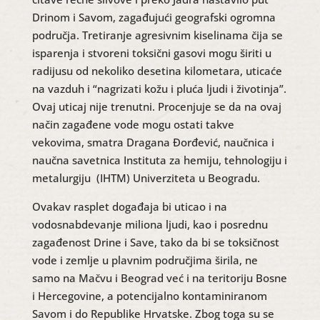
Drinom i Savom, zagađujući geografski ogromna
područja. Tretiranje agresivnim kiselinama čija se
isparenja i stvoreni toksični gasovi mogu širiti u
radijusu od nekoliko desetina kilometara, uticaće
na vazduh i “nagrizati kožu i pluća ljudi i životinja”.
Ovaj uticaj nije trenutni. Procenjuje se da na ovaj
način zagađene vode mogu ostati takve
vekovima, smatra Dragana Đorđević, naučnica i
naučna savetnica Instituta za hemiju, tehnologiju i
metalurgiju (IHTM) Univerziteta u Beogradu.
Ovakav rasplet događaja bi uticao i na
vodosnabdevanje miliona ljudi, kao i posrednu
zagađenost Drine i Save, tako da bi se toksičnost
vode i zemlje u plavnim područjima širila, ne
samo na Mačvu i Beograd već i na teritoriju Bosne
i Hercegovine, a potencijalno kontaminiranom
Savom i do Republike Hrvatske. Zbog toga su se