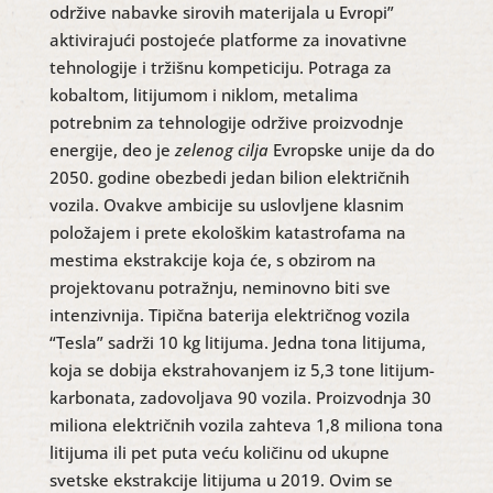
održive nabavke sirovih materijala u Evropi”
aktivirajući postojeće platforme za inovativne
tehnologije i tržišnu kompeticiju. Potraga za
kobaltom, litijumom i niklom, metalima
potrebnim za tehnologije održive proizvodnje
energije, deo je
zelenog cilja
Evropske unije da do
2050. godine obezbedi jedan bilion električnih
vozila. Ovakve ambicije su uslovljene klasnim
položajem i prete ekološkim katastrofama na
mestima ekstrakcije koja će, s obzirom na
projektovanu potražnju, neminovno biti sve
intenzivnija. Tipična baterija električnog vozila
“Tesla” sadrži 10 kg litijuma. Jedna tona litijuma,
koja se dobija ekstrahovanjem iz 5,3 tone litijum-
karbonata, zadovoljava 90 vozila. Proizvodnja 30
miliona električnih vozila zahteva 1,8 miliona tona
litijuma ili pet puta veću količinu od ukupne
svetske ekstrakcije litijuma u 2019. Ovim se