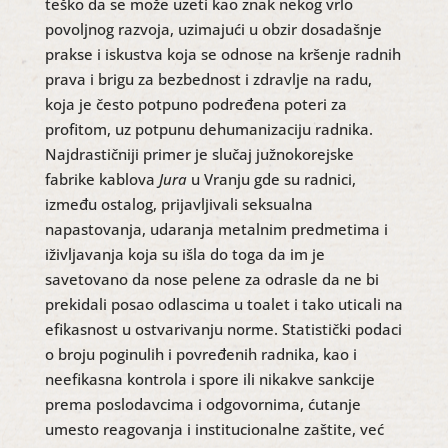
teško da se može uzeti kao znak nekog vrlo
povoljnog razvoja, uzimajući u obzir dosadašnje
prakse i iskustva koja se odnose na kršenje radnih
prava i brigu za bezbednost i zdravlje na radu,
koja je često potpuno podređena poteri za
profitom, uz potpunu dehumanizaciju radnika.
Najdrastičniji primer je slučaj južnokorejske
fabrike kablova
Jura
u Vranju gde su radnici,
između ostalog, prijavljivali seksualna
napastovanja, udaranja metalnim predmetima i
iživljavanja koja su išla do toga da im je
savetovano da nose pelene za odrasle da ne bi
prekidali posao odlascima u toalet i tako uticali na
efikasnost u ostvarivanju norme. Statistički podaci
o broju poginulih i povređenih radnika, kao i
neefikasna kontrola i spore ili nikakve sankcije
prema poslodavcima i odgovornima, ćutanje
umesto reagovanja i institucionalne zaštite, već