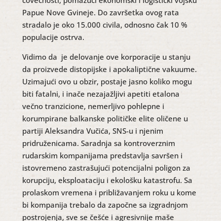
čovečnosti, pomažući ekonomski i logistički vojsku
Papue Nove Gvineje. Do završetka ovog rata
stradalo je oko 15.000 civila, odnosno čak 10 %
populacije ostrva.
Vidimo da je delovanje ove korporacije u stanju
da proizvede distopijske i apokaliptične vakuume.
Uzimajući ovo u obzir, postaje jasno koliko mogu
biti fatalni, i inače nezajažljivi apetiti etalona
večno tranzicione, nemerljivo pohlepne i
korumpirane balkanske političke elite oličene u
partiji Aleksandra Vučića, SNS-u i njenim
pridruženicama. Saradnja sa kontroverznim
rudarskim kompanijama predstavlja savršen i
istovremeno zastrašujući potencijalni poligon za
korupciju, eksploataciju i ekološku katastrofu. Sa
prolaskom vremena i približavanjem roku u kome
bi kompanija trebalo da započne sa izgradnjom
postrojenja, sve se češće i agresivnije maše