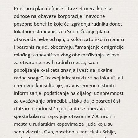
Prostorni plan definiše čitav set mera koje se
odnose na obaveze korporacije i navodne
posebne benefite koje će izgradnja rudnika doneti
lokalnom stanovništvu i Srbiji. Čitanje plana
otkriva da neke od njih, u kolonizatorskom maniru
i patronizirajući, obećavaju, “smanjenje emigracije
mlađeg stanovništva zbog obezbeđivanja uslova
za otvaranje novih radnih mesta, kao i
poboljšanje kvaliteta znanja i veština lokalne
radne snage”, “razvoj infrastrukture na lokalu”, ali
i redovne konsultacije, pravovremeno i istinito
informisanje, podsticanje na dijalog, uz spremnost
za uvažavanje primedbi. Utisku da je posredi čist
cinizam doprinosi činjenica da se obećava i
spektakularno najavljuje otvaranje 700 radnih
mesta u rudarskim kopovima za ljude koju su
sada vlasnici. Ovo, posebno u kontekstu Srbije,