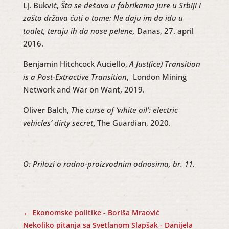
Lj. Bukvić,
Šta se dešava u fabrikama Jure u Srbiji i
zašto država ćuti o tome: Ne daju im da idu u
toalet, teraju ih da nose pelene,
Danas, 27. april
2016.
Benjamin Hitchcock Auciello,
A Just(ice) Transition
is a Post-Extractive Transition
, London Mining
Network and War on Want, 2019.
Oliver Balch,
The curse of ‘white oil’: electric
vehicles’ dirty secret
,
The Guardian, 2020.
O: Prilozi o radno-proizvodnim odnosima, br. 11.
←
Ekonomske politike - Boriša Mraović
Nekoliko pitanja sa Svetlanom Slapšak - Danijela