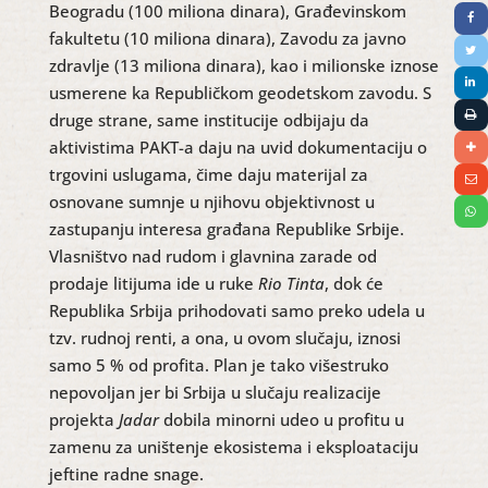
Beogradu (100 miliona dinara), Građevinskom
fakultetu (10 miliona dinara), Zavodu za javno
zdravlje (13 miliona dinara), kao i milionske iznose
usmerene ka Republičkom geodetskom zavodu. S
druge strane, same institucije odbijaju da
aktivistima PAKT-a daju na uvid dokumentaciju o
trgovini uslugama, čime daju materijal za
osnovane sumnje u njihovu objektivnost u
zastupanju interesa građana Republike Srbije.
Vlasništvo nad rudom i glavnina zarade od
prodaje litijuma ide u ruke
Rio Tinta
, dok će
Republika Srbija prihodovati samo preko udela u
tzv. rudnoj renti, a ona, u ovom slučaju, iznosi
samo 5 % od profita. Plan je tako višestruko
nepovoljan jer bi Srbija u slučaju realizacije
projekta
Jadar
dobila minorni udeo u profitu u
zamenu za uništenje ekosistema i eksploataciju
jeftine radne snage.