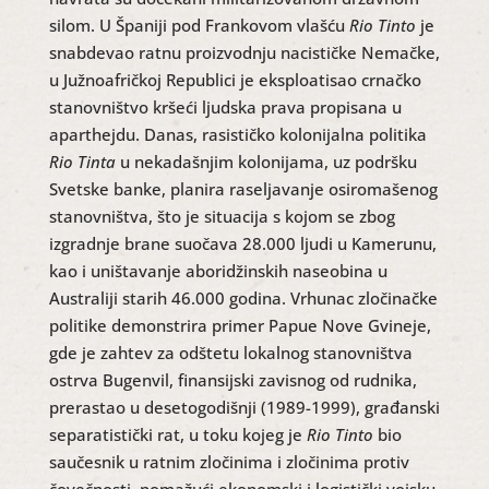
silom. U Španiji pod Frankovom vlašću
Rio Tinto
je
snabdevao ratnu proizvodnju nacističke Nemačke,
u Južnoafričkoj Republici je eksploatisao crnačko
stanovništvo kršeći ljudska prava propisana u
aparthejdu. Danas, rasističko kolonijalna politika
Rio Tinta
u nekadašnjim kolonijama, uz podršku
Svetske banke, planira raseljavanje osiromašenog
stanovništva, što je situacija s kojom se zbog
izgradnje brane suočava 28.000 ljudi u Kamerunu,
kao i uništavanje aboridžinskih naseobina u
Australiji starih 46.000 godina. Vrhunac zločinačke
politike demonstrira primer Papue Nove Gvineje,
gde je zahtev za odštetu lokalnog stanovništva
ostrva Bugenvil, finansijski zavisnog od rudnika,
prerastao u desetogodišnji (1989-1999), građanski
separatistički rat, u toku kojeg je
Rio Tinto
bio
saučesnik u ratnim zločinima i zločinima protiv