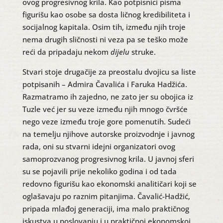
ovog progresivnog krila. Kao potpisnici pisma
figurišu kao osobe sa dosta ličnog kredibiliteta i
socijalnog kapitala. Osim tih, između njih troje
nema drugih sličnosti ni veza pa se teško može
reći da pripadaju nekom
dijelu
struke.
Stvari stoje drugačije za preostalu dvojicu sa liste
potpisanih – Admira Čavalića i Faruka Hadžića.
Razmatramo ih zajedno, ne zato jer su obojica iz
Tuzle već jer su veze između njih mnogo čvršće
nego veze između troje gore pomenutih. Sudeći
na temelju njihove autorske proizvodnje i javnog
rada, oni su stvarni idejni organizatori ovog
samoprozvanog progresivnog krila. U javnoj sferi
su se pojavili prije nekoliko godina i od tada
redovno figurišu kao ekonomski analitičari koji se
oglašavaju po raznim pitanjima. Čavalić-Hadžić,
pripada mlađoj generaciji, ima malo praktičnog
iskustva u poslovanju i u praktičnoj ekonomskoj