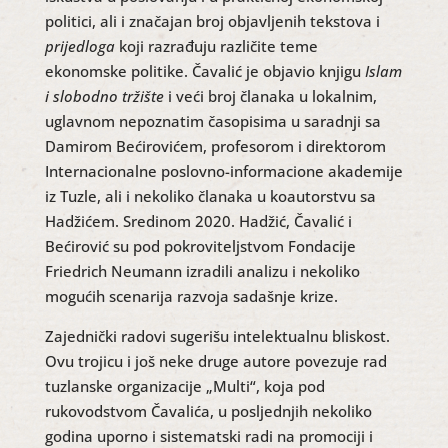
politici, ali i značajan broj objavljenih tekstova i
prijedloga
koji razrađuju različite teme
ekonomske politike. Čavalić je objavio knjigu
Islam
i slobodno tržište
i veći broj članaka u lokalnim,
uglavnom nepoznatim časopisima u saradnji sa
Damirom Bećirovićem, profesorom i direktorom
Internacionalne poslovno-informacione akademije
iz Tuzle, ali i nekoliko članaka u koautorstvu sa
Hadžićem. Sredinom 2020. Hadžić, Čavalić i
Bećirović su pod pokroviteljstvom Fondacije
Friedrich Neumann izradili analizu i nekoliko
mogućih scenarija razvoja sadašnje krize.
Zajednički radovi sugerišu intelektualnu bliskost.
Ovu trojicu i još neke druge autore povezuje rad
tuzlanske organizacije „Multi“, koja pod
rukovodstvom Čavalića, u posljednjih nekoliko
godina uporno i sistematski radi na promociji i