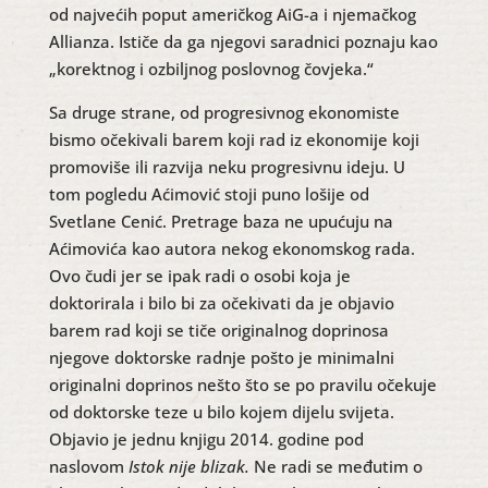
od najvećih poput američkog AiG-a i njemačkog
Allianza. Ističe da ga njegovi saradnici poznaju kao
„korektnog i ozbiljnog poslovnog čovjeka.“
Sa druge strane, od progresivnog ekonomiste
bismo očekivali barem koji rad iz ekonomije koji
promoviše ili razvija neku progresivnu ideju. U
tom pogledu Aćimović stoji puno lošije od
Svetlane Cenić. Pretrage baza ne upućuju na
Aćimovića kao autora nekog ekonomskog rada.
Ovo čudi jer se ipak radi o osobi koja je
doktorirala i bilo bi za očekivati da je objavio
barem rad koji se tiče originalnog doprinosa
njegove doktorske radnje pošto je minimalni
originalni doprinos nešto što se po pravilu očekuje
od doktorske teze u bilo kojem dijelu svijeta.
Objavio je jednu knjigu 2014. godine pod
naslovom
Istok nije blizak.
Ne radi se međutim o