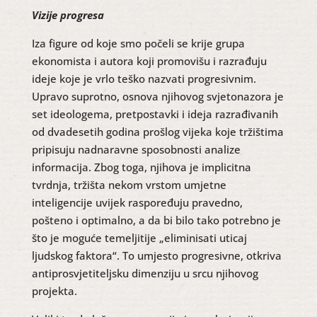
Vizije progresa
Iza figure od koje smo počeli se krije grupa
ekonomista i autora koji promovišu i razrađuju
ideje koje je vrlo teško nazvati progresivnim.
Upravo suprotno, osnova njihovog svjetonazora je
set ideologema, pretpostavki i ideja razrađivanih
od dvadesetih godina prošlog vijeka koje tržištima
pripisuju nadnaravne sposobnosti analize
informacija. Zbog toga, njihova je implicitna
tvrdnja, tržišta nekom vrstom umjetne
inteligencije uvijek raspoređuju pravedno,
pošteno i optimalno, a da bi bilo tako potrebno je
što je moguće temeljitije „eliminisati uticaj
ljudskog faktora“. To umjesto progresivne, otkriva
antiprosvjetiteljsku dimenziju u srcu njihovog
projekta.