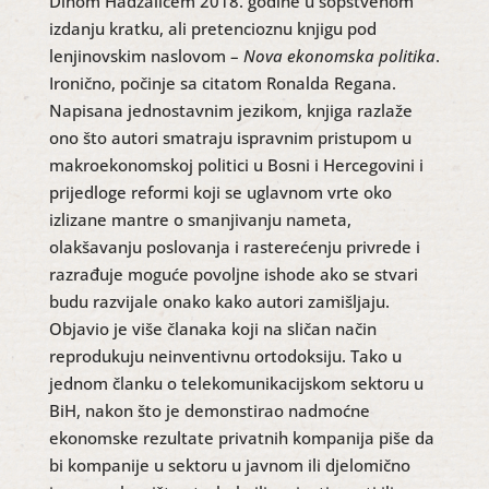
Dinom Hadžalićem 2018. godine u sopstvenom
izdanju kratku, ali pretencioznu knjigu pod
lenjinovskim naslovom –
Nova ekonomska politika
.
Ironično, počinje sa citatom Ronalda Regana.
Napisana jednostavnim jezikom, knjiga razlaže
ono što autori smatraju ispravnim pristupom u
makroekonomskoj politici u Bosni i Hercegovini i
prijedloge reformi koji se uglavnom vrte oko
izlizane mantre o smanjivanju nameta,
olakšavanju poslovanja i rasterećenju privrede i
razrađuje moguće povoljne ishode ako se stvari
budu razvijale onako kako autori zamišljaju.
Objavio je više članaka koji na sličan način
reprodukuju neinventivnu ortodoksiju. Tako u
jednom članku o telekomunikacijskom sektoru u
BiH, nakon što je demonstirao nadmoćne
ekonomske rezultate privatnih kompanija piše da
bi kompanije u sektoru u javnom ili djelomično