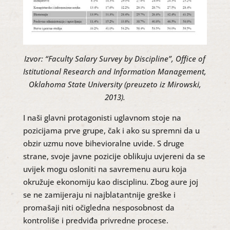
Izvor: “Faculty Salary Survey by Discipline”, Office of
Istitutional Research and Information Management,
Oklahoma State University (preuzeto iz Mirowski,
2013).
I naši glavni protagonisti uglavnom stoje na
pozicijama prve grupe, čak i ako su spremni da u
obzir uzmu nove bihevioralne uvide. S druge
strane, svoje javne pozicije oblikuju uvjereni da se
uvijek mogu osloniti na savremenu auru koja
okružuje ekonomiju kao disciplinu. Zbog aure joj
se ne zamijeraju ni najblatantnije greške i
promašaji niti očigledna nesposobnost da
kontroliše i predviđa privredne procese.