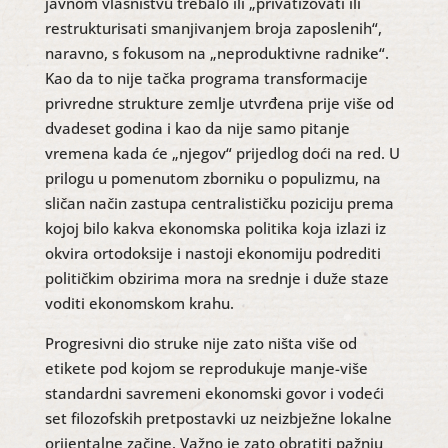
javnom vlasništvu trebalo ili „privatizovati ili
restrukturisati smanjivanjem broja zaposlenih“,
naravno, s fokusom na „neproduktivne radnike“.
Kao da to nije tačka programa transformacije
privredne strukture zemlje utvrđena prije više od
dvadeset godina i kao da nije samo pitanje
vremena kada će „njegov“ prijedlog doći na red. U
prilogu u pomenutom zborniku o populizmu, na
sličan način zastupa centralističku poziciju prema
kojoj bilo kakva ekonomska politika koja izlazi iz
okvira ortodoksije i nastoji ekonomiju podrediti
političkim obzirima mora na srednje i duže staze
voditi ekonomskom krahu.
Progresivni dio struke nije zato ništa više od
etikete pod kojom se reprodukuje manje-više
standardni savremeni ekonomski govor i vodeći
set filozofskih pretpostavki uz neizbježne lokalne
orijentalne začine. Važno je zato obratiti pažnju