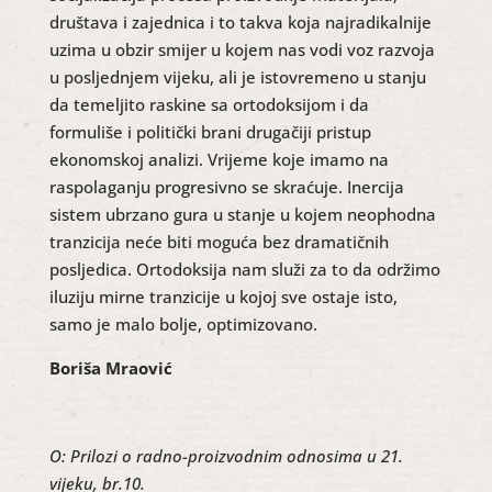
društava i zajednica i to takva koja najradikalnije
uzima u obzir smijer u kojem nas vodi voz razvoja
u posljednjem vijeku, ali je istovremeno u stanju
da temeljito raskine sa ortodoksijom i da
formuliše i politički brani drugačiji pristup
ekonomskoj analizi. Vrijeme koje imamo na
raspolaganju progresivno se skraćuje. Inercija
sistem ubrzano gura u stanje u kojem neophodna
tranzicija neće biti moguća bez dramatičnih
posljedica. Ortodoksija nam služi za to da održimo
iluziju mirne tranzicije u kojoj sve ostaje isto,
samo je malo bolje, optimizovano.
Boriša Mraović
O: Prilozi o radno-proizvodnim odnosima u 21.
vijeku, br.10.