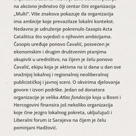
na akciono jedinstvo čiji centar čini organizacija
„Multi“. Više znakova pokazuje da organizacija
ima ambicije koje prevazilaze lokalni kontekst.
Nedavno je udruženje pokrenulo časopis Acta
Catalitica što svjedoči o njihovim ambicijama.
Časopis uređuje ponovo Čavalić, posvećen je
ekonomskim i drugim društvenim ptanjima
okupivši u uredništvo, na čijem je čelu ponovo
Čavalić, ekipu koja je aktivna na iz dana u dan sve
snažnijoj lokalnoj i regionalnoj neoliberalnoj
publicističkoj i javnoj sceni. O okvirima djelovanja
govore i izvori podrške. Jedan od donatora
organizacije je velika
Atlas fondacija
koja u Bosni i
Hercogovini finansira još nekoliko organizacija
koje čine jezgro lokalnog pokreta, uključujući i
Liberalni forum iz Sarajeva na čijem je čelu
pominjani Hadžović.