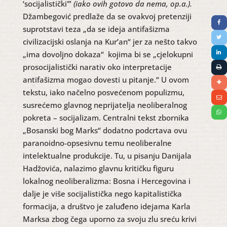
‘socijalistički'”
(iako ovih gotovo da nema,
op.a.).
Džambegović predlaže da se ovakvoj pretenziji
suprotstavi teza „da se ideja antifašizma
civilizacijski oslanja na Kur’an“ jer za nešto takvo
„ima dovoljno dokaza“ kojima bi se „cjelokupni
prosocijalistički narativ oko interpretacije
antifašizma mogao dovesti u pitanje.“ U ovom
tekstu, iako načelno posvećenom populizmu,
susrećemo glavnog neprijatelja neoliberalnog
pokreta – socijalizam. Centralni tekst zbornika
„Bosanski bog Marks“ dodatno podcrtava ovu
paranoidno-opsesivnu temu neoliberalne
intelektualne produkcije. Tu, u pisanju Danijala
Hadžovića, nalazimo glavnu kritičku figuru
lokalnog neoliberalizma: Bosna i Hercegovina i
dalje je više socijalistička nego kapitalistička
formacija, a društvo je zaluđeno idejama Karla
Marksa zbog čega uporno za svoju zlu sreću krivi