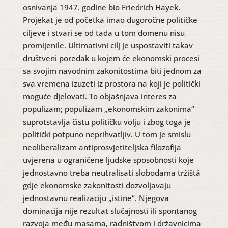
osnivanja 1947. godine bio Friedrich Hayek.
Projekat je od početka imao dugoročne političke
ciljeve i stvari se od tada u tom domenu nisu
promijenile. Ultimativni cilj je uspostaviti takav
društveni poredak u kojem će ekonomski procesi
sa svojim navodnim zakonitostima biti jednom za
sva vremena izuzeti iz prostora na koji je politički
moguće djelovati. To objašnjava interes za
populizam; populizam „ekonomskim zakonima“
suprotstavlja čistu političku volju i zbog toga je
politički potpuno neprihvatljiv. U tom je smislu
neoliberalizam antiprosvjetiteljska filozofija
uvjerena u ograničene ljudske sposobnosti koje
jednostavno treba neutralisati slobodama tržištâ
gdje ekonomske zakonitosti dozvoljavaju
jednostavnu realizaciju „istine“. Njegova
dominacija nije rezultat slučajnosti ili spontanog
razvoja među masama, radništvom i državnicima