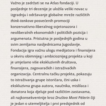
Važno je zadržati se na Atlas fondaciji. U
posljednje tri decenije je uložila veliki novac u
izgradnju i održavanje globalne mreže različitih
think-tankova
posvećenih promociji
konzervativno-liberalnog svjetonazora i
neoliberalnih ekonomskih i političkih pozicija i
argumenata. Pristutna je posljednjih godina u
svim zemljama nasljednicama Jugoslavije.
Fondacija igra važnu ulogu medijatora i finansijera
u okviru obimnijeg i ambicioznijeg projekta u koji
je umješano više ekskluzivnih društava,
finansijera, zagovaračkih i istraživačkih
organizacija. Centralnu tačku projekta, pokazuju
to istraživanja grupe istoričara, čini uska i
ekskluzivna grupa autora, naučnika, mislilaca i
donatora koja djeluje pod različitim zastavama,
ali najkonsekventnije kroz
Društvo Mont Pèlerin
čiji
je jedan o utemeljitelja i prvi predsjednik od