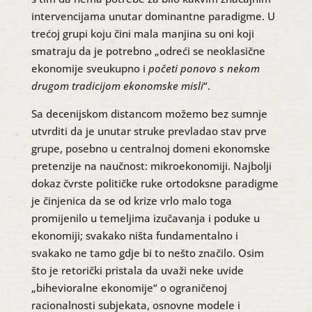
intervencijama unutar dominantne paradigme. U
trećoj grupi koju čini mala manjina su oni koji
smatraju da je potrebno „odreći se neoklasične
ekonomije sveukupno i
početi ponovo s nekom
drugom tradicijom ekonomske misli
“.
Sa decenijskom distancom možemo bez sumnje
utvrditi da je unutar struke prevladao stav prve
grupe, posebno u centralnoj domeni ekonomske
pretenzije na naučnost: mikroekonomiji. Najbolji
dokaz čvrste političke ruke ortodoksne paradigme
je činjenica da se od krize vrlo malo toga
promijenilo u temeljima izučavanja i poduke u
ekonomiji; svakako ništa fundamentalno i
svakako ne tamo gdje bi to nešto značilo. Osim
što je retorički pristala da uvaži neke uvide
„bihevioralne ekonomije“ o ograničenoj
racionalnosti subjekata, osnovne modele i