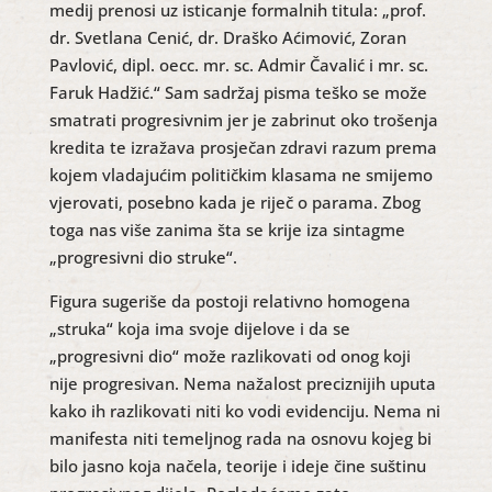
medij prenosi uz isticanje formalnih titula: „prof.
dr. Svetlana Cenić, dr. Draško Aćimović, Zoran
Pavlović, dipl. oecc. mr. sc. Admir Čavalić i mr. sc.
Faruk Hadžić.“ Sam sadržaj pisma teško se može
smatrati progresivnim jer je zabrinut oko trošenja
kredita te izražava prosječan zdravi razum prema
kojem vladajućim političkim klasama ne smijemo
vjerovati, posebno kada je riječ o parama. Zbog
toga nas više zanima šta se krije iza sintagme
„progresivni dio struke“.
Figura sugeriše da postoji relativno homogena
„struka“ koja ima svoje dijelove i da se
„progresivni dio“ može razlikovati od onog koji
nije progresivan. Nema nažalost preciznijih uputa
kako ih razlikovati niti ko vodi evidenciju. Nema ni
manifesta niti temeljnog rada na osnovu kojeg bi
bilo jasno koja načela, teorije i ideje čine suštinu