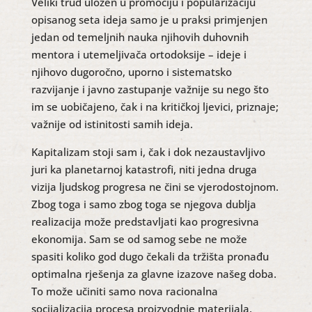
Veliki trud uložen u promociju i popularizaciju
opisanog seta ideja samo je u praksi primjenjen
jedan od temeljnih nauka njihovih duhovnih
mentora i utemeljivača ortodoksije – ideje i
njihovo dugoročno, uporno i sistematsko
razvijanje i javno zastupanje važnije su nego što
im se uobičajeno, čak i na kritičkoj ljevici, priznaje;
važnije od istinitosti samih ideja.
Kapitalizam stoji sam i, čak i dok nezaustavljivo
juri ka planetarnoj katastrofi, niti jedna druga
vizija ljudskog progresa ne čini se vjerodostojnom.
Zbog toga i samo zbog toga se njegova dublja
realizacija može predstavljati kao progresivna
ekonomija. Sam se od samog sebe ne može
spasiti koliko god dugo čekali da tržišta pronađu
optimalna rješenja za glavne izazove našeg doba.
To može učiniti samo nova racionalna
socijalizacija procesa proizvodnje materijala,