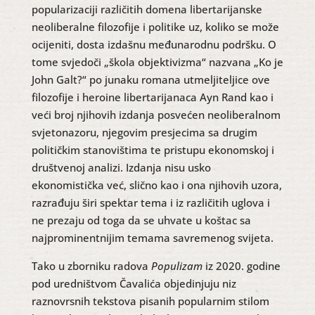
popularizaciji različitih domena libertarijanske
neoliberalne filozofije i politike uz, koliko se može
ocijeniti, dosta izdašnu međunarodnu podršku. O
tome svjedoči „škola objektivizma“ nazvana „Ko je
John Galt?“ po junaku romana utmeljiteljice ove
filozofije i heroine libertarijanaca Ayn Rand kao i
veći broj njihovih izdanja posvećen neoliberalnom
svjetonazoru, njegovim presjecima sa drugim
političkim stanovištima te pristupu ekonomskoj i
društvenoj analizi. Izdanja nisu usko
ekonomistička već, slično kao i ona njihovih uzora,
razrađuju širi spektar tema i iz različitih uglova i
ne prezaju od toga da se uhvate u koštac sa
najprominentnijim temama savremenog svijeta.
Tako u zborniku radova
Populizam
iz 2020. godine
pod uredništvom Čavalića objedinjuju niz
raznovrsnih tekstova pisanih popularnim stilom