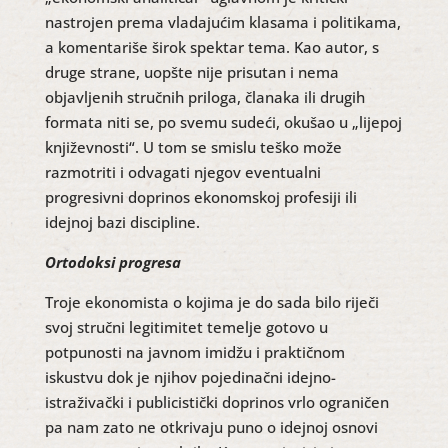
nastrojen prema vladajućim klasama i politikama,
a komentariše širok spektar tema. Kao autor, s
druge strane, uopšte nije prisutan i nema
objavljenih stručnih priloga, članaka ili drugih
formata niti se, po svemu sudeći, okušao u „lijepoj
književnosti“. U tom se smislu teško može
razmotriti i odvagati njegov eventualni
progresivni doprinos ekonomskoj profesiji ili
idejnoj bazi discipline.
Ortodoksi progresa
Troje ekonomista o kojima je do sada bilo riječi
svoj stručni legitimitet temelje gotovo u
potpunosti na javnom imidžu i praktičnom
iskustvu dok je njihov pojedinačni idejno-
istraživački i publicistički doprinos vrlo ograničen
pa nam zato ne otkrivaju puno o idejnoj osnovi