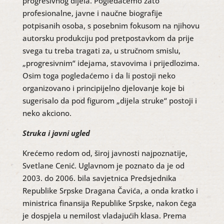
progresivnog dijela. Pogledaćemo zato
profesionalne, javne i naučne biografije
potpisanih osoba, s posebnim fokusom na njihovu
autorsku produkciju pod pretpostavkom da prije
svega tu treba tragati za, u stručnom smislu,
„progresivnim“ idejama, stavovima i prijedlozima.
Osim toga pogledaćemo i da li postoji neko
organizovano i principijelno djelovanje koje bi
sugerisalo da pod figurom „dijela struke“ postoji i
neko akciono.
Struka i javni ugled
Krećemo redom od, široj javnosti najpoznatije,
Svetlane Cenić. Uglavnom je poznato da je od
2003. do 2006. bila savjetnica Predsjednika
Republike Srpske Dragana Čavića, a onda kratko i
ministrica finansija Republike Srpske, nakon čega
je dospjela u nemilost vladajućih klasa. Prema