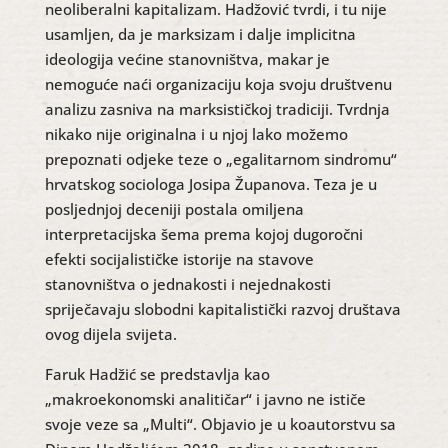
neoliberalni kapitalizam. Hadžović tvrdi, i tu nije
usamljen, da je marksizam i dalje implicitna
ideologija većine stanovništva, makar je
nemoguće naći organizaciju koja svoju društvenu
analizu zasniva na marksističkoj tradiciji. Tvrdnja
nikako nije originalna i u njoj lako možemo
prepoznati odjeke teze o „egalitarnom sindromu“
hrvatskog sociologa Josipa Županova. Teza je u
posljednjoj deceniji postala omiljena
interpretacijska šema prema kojoj dugoročni
efekti socijalističke istorije na stavove
stanovništva o jednakosti i nejednakosti
spriječavaju slobodni kapitalistički razvoj društava
ovog dijela svijeta.
Faruk Hadžić se predstavlja kao
„makroekonomski analitičar“ i javno ne ističe
svoje veze sa „Multi“. Objavio je u koautorstvu sa