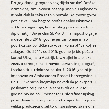
Drugog člana „progresivnog dijela struke“ Draška
Aćimovića, šira javnost poznaje manje i uglavnom
iz političkih kutaka raznih portala. Aćimović govori
pet jezika i ima bogato profesionalno iskustvo u
sektoru osiguranja, finansijskog poslovanja te u
diplomatiji. Bio je član SDP-a BiH, a napustio ga je
u decembru 2018. godine jer tamo nije imao
podršku „za političke stavove i koncept“ za koji se
zalagao. Od 2011. do 2015. godine je bio počasni
konzul Ukrajine u Austriji. U Ukrajini ima bliske
veze, a tamo je, kako navodi u zvaničnoj biografiji,
i stekao titulu doktora nauka. U 2016. godini je
imenovan za Ambasadora Bosne i Hercegovine u
Belgiji. Zvanična biografija navodi da je ekspert u
poslovima osiguranja, a sam tvrdi da je više
godina bio najbolji menadžer u sferi finansijskog
posredovanja u osiguranju u Ukrajini. Radio je za
velika preduzeća u sektoru i sarađivao sa nekim