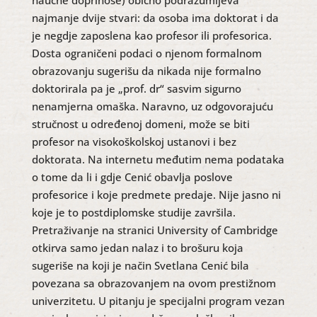
naučne doprinose) obično podrazumijeva
najmanje dvije stvari: da osoba ima doktorat i da
je negdje zaposlena kao profesor ili profesorica.
Dosta ograničeni podaci o njenom formalnom
obrazovanju sugerišu da nikada nije formalno
doktorirala pa je „prof. dr“ sasvim sigurno
nenamjerna omaška. Naravno, uz odgovorajuću
stručnost u određenoj domeni, može se biti
profesor na visokoškolskoj ustanovi i bez
doktorata. Na internetu međutim nema podataka
o tome da li i gdje Cenić obavlja poslove
profesorice i koje predmete predaje. Nije jasno ni
koje je to postdiplomske studije završila.
Pretraživanje na stranici University of Cambridge
otkirva samo jedan nalaz i to brošuru koja
sugeriše na koji je način Svetlana Cenić bila
povezana sa obrazovanjem na ovom prestižnom
univerzitetu. U pitanju je specijalni program vezan