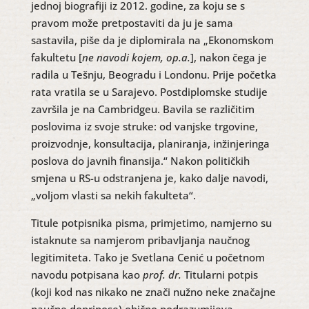
jednoj biografiji iz 2012. godine, za koju se s
pravom može pretpostaviti da ju je sama
sastavila, piše da je diplomirala na „Ekonomskom
fakultetu [
ne navodi kojem, op.a.
], nakon čega je
radila u Tešnju, Beogradu i Londonu. Prije početka
rata vratila se u Sarajevo. Postdiplomske studije
završila je na Cambridgeu. Bavila se različitim
poslovima iz svoje struke: od vanjske trgovine,
proizvodnje, konsultacija, planiranja, inžinjeringa
poslova do javnih finansija.“ Nakon političkih
smjena u RS-u odstranjena je, kako dalje navodi,
„voljom vlasti sa nekih fakulteta“.
Titule potpisnika pisma, primjetimo, namjerno su
istaknute sa namjerom pribavljanja naučnog
legitimiteta. Tako je Svetlana Cenić u početnom
navodu potpisana kao
prof. dr.
Titularni potpis
(koji kod nas nikako ne znači nužno neke značajne