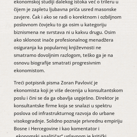
ekonomskoj studiji dalekog istoka već o trileru u
čijem je zapletu ljubavna priča usred masonske
zavjere. Čak i ako se radi o korektnom i ozbiljnom
poslovnom čovjeku to ga osim u kategoriju
biznismena ne svrstava ni u kakvu drugu. Osim
ako sklonost inače profesionalnog menadžera
osiguranja ka popularnoj književnosti ne
smatramo dovoljnim razlogom, teško ga je na
osnovu biografije smatrati progresivnim
ekonomistom.
Treći potpisnik pisma Zoran Pavlović je
ekonomista koji je više decenija u konsultantskom
poslu i čini se da ga obavlja uspješno. Direktor je
konsultantske firme koja se snalazi u spektru
poslova od infrastrukturnog razvoja do urbane
visokogradnje. Solidno poznaje privrednu empiriju
Bosne i Hercegovine i kao komentator i
„ekonomski analitičar“ uglavnom je kritički