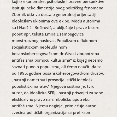
koji iz ekonomske, psihološle i pravne perspektive
ispituju neke dimenzije ovog političkog fenomena.
Zbornik otkriva dosta o generalnoj orijentaciji i
ideološkim uklonima ove ekipe. Među autorima
su i Hadžić i Bećirović, a uključuje i prave bisere
poput npr. teksta Emira Džambegovića
monstruoznog naslova „Populizam u fluidnom
socijalističkom neofeudalnom
bosanskohercegovačkom društvu i zloupotreba
antifašizma pomoću kulturizma“ iz kojeg nećemo
saznati puno o populizmu, ali ćemo naučiti da se
od 1995. godine bosanskohercegovačkom društvu
„nastoji nametnuti prosocijalistički ideološki i
populistički narativ.“ Njegova suština je, tvrdi
autor, da idealizira SFRJ i nastoji prisvojiti za sebe
ekskluzivno pravo na simboličku upotrebu
antifašizma. Njemu naginje, primjećuje autor,
„većina političkih organizacija sa prefiksom