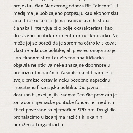
projekta i član Nadzornog odbora BH Telecom“. U
medijima je uobičajeno potpisuju kao ekonomsku
analitičarku iako bi je na osnovu javnih istupa,
članaka i intervjua bilo bolje okarakterisati kao
društveno-političku komentatoricu i kritičarku. Ne
može joj se poreći da je spremna oštro kritikovati
vlast i vladajuće politike, ali pregled onoga što je
kao ekonomistica i društvena analitičkarka
objavila ne otkriva neke značajne doprinose u
prepoznatim naučnim časopisima niti nam je iz
svoje prakse ostavila neku posebno naprednu i
inovativnu finansijsku politiku. Dio javno
dostupnih „ozbiljnijih“ radova Cenićke povezan je
sa radom njemačke političke fondacije Friedrich
Ebert povezane sa njemačkim SPD-om. Drugi dio
pronalazimo u izdanjima različitih lokalnih
udruženja i organizacija.