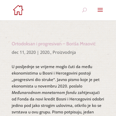
Ortodoksan i progresivan – Boriša Mraović
dec 11, 2020
|
2020.
,
Proizvodnja
U posljednje se vrijeme moglo čuti da među
ekonomistima u Bosni i Hercegovini postoji
„progresivni dio struke“. Javno pismo koje je pet
ekonomista u novembru 2020. poslalo
Međunarodnom monetarnom fondu
zahtjevajući
od Fonda da novi kredit Bosni i Hercegovini odobri
jedino pod jako strogim uslovima, otkrilo je ko se
svrstava u ovu grupu. Pismo potpisuju, jedan