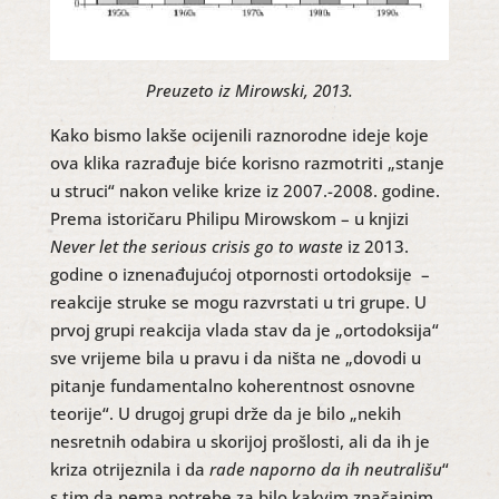
Preuzeto iz Mirowski, 2013.
Kako bismo lakše ocijenili raznorodne ideje koje
ova klika razrađuje biće korisno razmotriti „stanje
u struci“ nakon velike krize iz 2007.-2008. godine.
Prema istoričaru Philipu Mirowskom – u knjizi
Never let the serious crisis go to waste
iz 2013.
godine o iznenađujućoj otpornosti ortodoksije –
reakcije struke se mogu razvrstati u tri grupe. U
prvoj grupi reakcija vlada stav da je „ortodoksija“
sve vrijeme bila u pravu i da ništa ne „dovodi u
pitanje fundamentalno koherentnost osnovne
teorije“. U drugoj grupi drže da je bilo „nekih
nesretnih odabira u skorijoj prošlosti, ali da ih je
kriza otrijeznila i da
rade naporno da ih neutrališu
“
s tim da nema potrebe za bilo kakvim značajnim