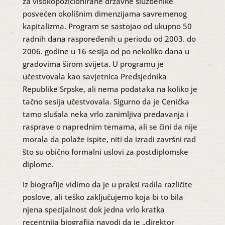
za visokopozicionirane državne službenike
posvećen okolišnim dimenzijama savremenog
kapitalizma. Program se sastojao od ukupno 50
radnih dana raspoređenih u periodu od 2003. do
2006. godine u 16 sesija od po nekoliko dana u
gradovima širom svijeta. U programu je
učestvovala kao savjetnica Predsjednika
Republike Srpske, ali nema podataka na koliko je
tačno sesija učestvovala. Sigurno da je Cenićka
tamo slušala neka vrlo zanimljiva predavanja i
rasprave o naprednim temama, ali se čini da nije
morala da polaže ispite, niti da izradi završni rad
što su obično formalni uslovi za postdiplomske
diplome.
Iz biografije vidimo da je u praksi radila različite
poslove, ali teško zaključujemo koja bi to bila
njena specijalnost dok jedna vrlo kratka
recentnija biografija navodi da je „direktor