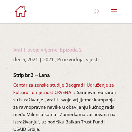
Vratiti svoje vrijeme: Epizoda 2
dec 6, 2021
|
2021.
,
Proizvodnja
,
vijesti
Strip br.2 – Lana
Centar za ženske studije Beograd
i
Udruženje za
kulturu i umjetnost CRVENA
iz Sarajeva realizirali
su istraživanje „Vratiti svoje vr(ij)eme: kampanja
za ravnopravne navike u obavljanju kućnog rada
među Milenijalkama i Zumerkama zasnovana na
istraživanju“, uz podršku Balkan Trust Fund i
USAID Srbija.