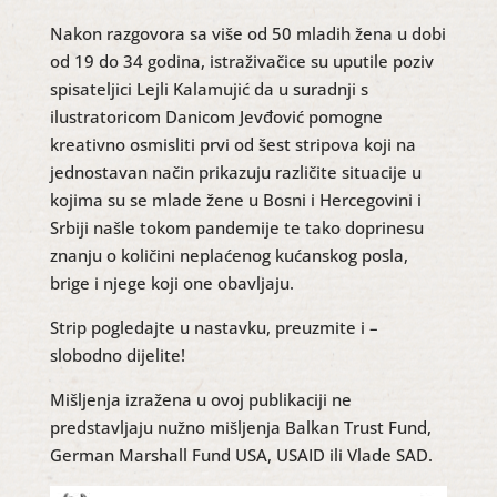
Nakon razgovora sa više od 50 mladih žena u dobi
od 19 do 34 godina, istraživačice su uputile poziv
spisateljici Lejli Kalamujić da u suradnji s
ilustratoricom Danicom Jevđović pomogne
kreativno osmisliti prvi od šest stripova koji na
jednostavan način prikazuju različite situacije u
kojima su se mlade žene u Bosni i Hercegovini i
Srbiji našle tokom pandemije te tako doprinesu
znanju o količini neplaćenog kućanskog posla,
brige i njege koji one obavljaju.
Strip pogledajte u nastavku, preuzmite i –
slobodno dijelite!
Mišljenja izražena u ovoj publikaciji ne
predstavljaju nužno mišljenja Balkan Trust Fund,
German Marshall Fund USA, USAID ili Vlade SAD.