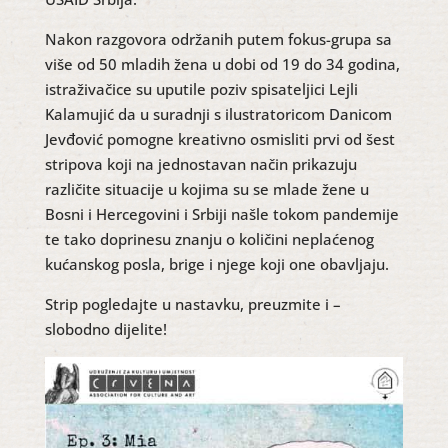
Nakon razgovora održanih putem fokus-grupa sa
više od 50 mladih žena u dobi od 19 do 34 godina,
istraživačice su uputile poziv spisateljici Lejli
Kalamujić da u suradnji s ilustratoricom Danicom
Jevđović pomogne kreativno osmisliti prvi od šest
stripova koji na jednostavan način prikazuju
različite situacije u kojima su se mlade žene u
Bosni i Hercegovini i Srbiji našle tokom pandemije
te tako doprinesu znanju o količini neplaćenog
kućanskog posla, brige i njege koji one obavljaju.
Strip pogledajte u nastavku, preuzmite i –
slobodno dijelite!