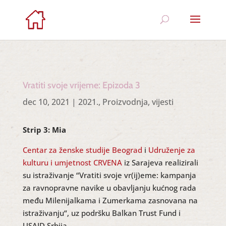
Vratiti svoje vrijeme: Epizoda 3
dec 10, 2021
|
2021.
,
Proizvodnja
,
vijesti
Strip 3: Mia
Centar za ženske studije Beograd
i
Udruženje za
kulturu i umjetnost CRVENA
iz Sarajeva realizirali
su istraživanje “Vratiti svoje vr(ij)eme: kampanja
za ravnopravne navike u obavljanju kućnog rada
među Milenijalkama i Zumerkama zasnovana na
istraživanju“, uz podršku Balkan Trust Fund i
USAID Srbija.