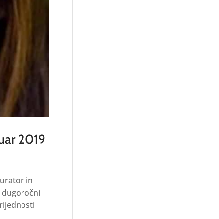
ruar 2019
urator in
j dugoročni
rijednosti