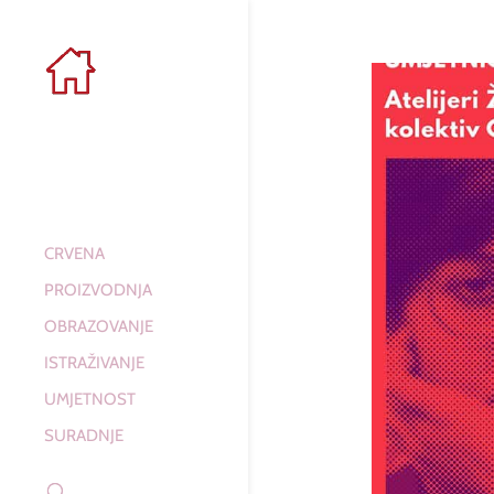
CRVENA
PROIZVODNJA
OBRAZOVANJE
ISTRAŽIVANJE
UMJETNOST
SURADNJE