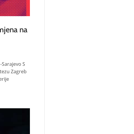
mjena na
-Sarajevo S
tezu Zagreb
erije