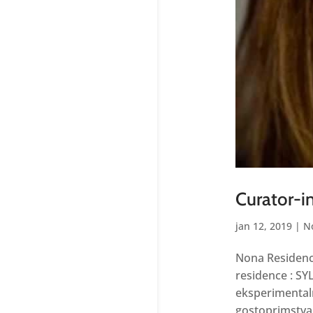
Curator-i
jan 12, 2019
|
N
Nona Residency
residence : SY
eksperimentaln
gostoprimstva.