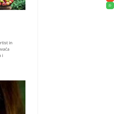
tist in
hvaća
 i