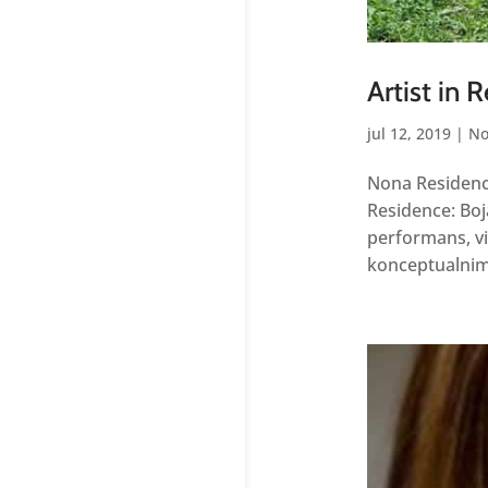
Artist in 
jul 12, 2019
|
No
Nona Residency
Residence: Boj
performans, vid
konceptualnim 