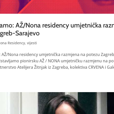
jamo: AŽ/Nona residency umjetnička raz
greb-Sarajevo
ona Residency
,
vijesti
: AŽ/Nona residency umjetnička razmjena na potezu Zagreb
tavljamo pionirsku AŽ / NONA umjetničku razmjenu na po
tnerstvo Atelijera Žitnjak iz Zagreba, kolektiva CRVENA i Gal