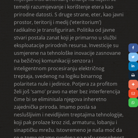
temelji razumijevanje i korištenje etera kao
prirodne datosti. S druge strane, eter, kao javni
prostor, teritorij i medij (‘eteritorium’)
radikalno je transfiguriran. Politika od javne
stvari postala zanat koji je primarno u službi
eksploatacije prirodnih resursa. Investicije su
usmjerene na tehnološke inovacije zasnovane
na bežičnoj komunikaciji senzora i
inteligentnom procesiranju električnog
treptaja, svedenog na logiku binarnog
polariteta nule i jedinice. Potjera za profitom
želi još ‘samo’ pravo na eter bez interferencija
čime bi se eliminisala njegova inheretno
zajednička priroda. Imamo posla sa
neslušljivim i nevidljivim treptajima tehnologije,
koji pak prolaze kroz zid, armaturu, lobanju i
sinaptičku mrežu. Istovremeno je naša moć da
se o tome pitamo svedena na našu sposobnost