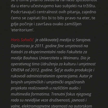
da u eteru učestvujemo kao subjekti na tržištu.
Podcrtavajući centralnost ovih pitanja, zajedno
ćemo se zapitati što bi to bilo pravo na eter, te
gdje počinje i završava ovako zamišljen
‘eteritorium’.
Haris Sahačić
je oblikovatelj medija iz Sarajeva.
Diplomirao je 2011. godine fine umjetnosti na
Katedri za eksperimentalni radio Fakulteta za
medije Bauhaus Univerziteta u Weimaru. Dio je
operativnog tima Udruženja za kulturu i umjetnost
CRVENA od 2012. godine. Šef je audio produkcije i
rukovodi administrativnim operacijama. Autor je
brojnih umjetničkih i umjetnički angažiranih
projekata realizovanih u različitim audio i
multimedia formatima. Trenutni fokus njegovog
rada su nevidljive veze društvenosti, javnosti i
valne, elektromagnetne stvarnosti na autorskom