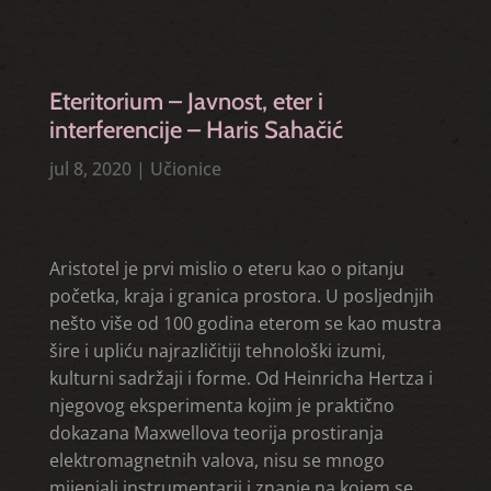
Eteritorium – Javnost, eter i
interferencije – Haris Sahačić
jul 8, 2020
|
Učionice
Aristotel je prvi mislio o eteru kao o pitanju
početka, kraja i granica prostora. U posljednjih
nešto više od 100 godina eterom se kao mustra
šire i upliću najrazličitiji tehnološki izumi,
kulturni sadržaji i forme. Od Heinricha Hertza i
njegovog eksperimenta kojim je praktično
dokazana Maxwellova teorija prostiranja
elektromagnetnih valova, nisu se mnogo
mijenjali instrumentarij i znanje na kojem se