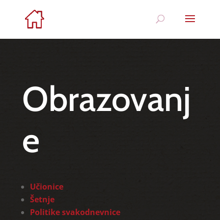
Obrazovanj
e
Učionice
Šetnje
Politike svakodnevnice