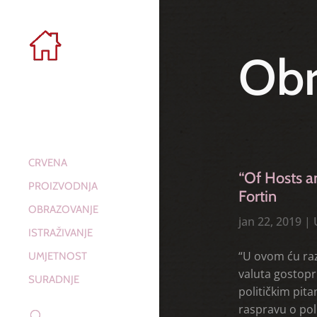
Obr
CRVENA
“Of Hosts a
PROIZVODNJA
Fortin
OBRAZOVANJE
jan 22, 2019
|
ISTRAŽIVANJE
“U ovom ću raz
UMJETNOST
valuta gostopr
SURADNJE
političkim pit
raspravu o pol