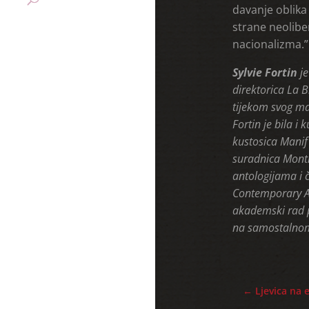
davanje oblika
strane neolibe
nacionalizma.
Sylvie Fortin
je
direktorica La B
tijekom svog ma
Fortin je bila i
kustosica Manif
suradnica Montre
antologijama i č
Contemporary Afr
akademski rad p
na samostalnom 
←
Ljevica na 