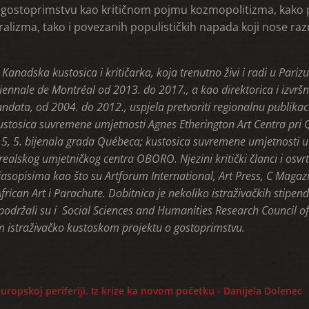
 gostoprimstvu kao kritičnom pojmu kozmopolitizma, kako 
ralizma, tako i povezanih populističkih napada koji nose raz
”
 Kanadska kustosica i kritičarka, koja trenutno živi i radi u Pariz
iennale de Montréal od 2013. do 2017., a kao direktorica i izvršna
ndata, od 2004. do 2012., uspjela pretvoriti regionalnu publikac
 kustosica suvremene umjetnosti Agnes Etherington Art Centra pri 
 5, 5. bijenala grada Québeca; kustosica suvremene umjetnosti u 
alskog umjetničkog centra OBORO. Njezini kritički članci i osvrt
asopisima kao što su Artforum International, Art Press, C Magazin
ican Art i Parachute. Dobitnica je nekoliko istraživačkih stipend
održali su i Social Sciences and Humanities Research Council 
istraživačko kustoskom projektu o gostoprimstvu.
europskoj periferiji. Iz krize ka novom početku - Danijela Dolenec