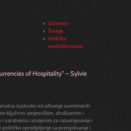
Učionice
Šetnje
Politike
svakodnevnice
rencies of Hospitality” – Sylvie
trenutnu kustosko istraživanje suvremenih
ekim ključnim umjetničkim, društvenim i
 i narativima razvijenim za razumijevanje i
olitičko opredjeljenje za preispitivanje i