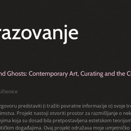
azovanje
nd Ghosts: Contemporary Art, Curating and the Cur
Učionice
govoru predstaviti (i tražiti povratne informacije o) svoje 
imstva. Projekt nastoji otvoriti prostor za razmišljanje o n
anjima koja su dosad bila pretpostavljena estetskom teorijom
itičkim događajima. Ovaj projekt odražava moje umjetničko i p