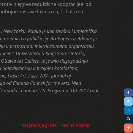
protiv njegove reduktivne kooptacijee od
nobojne zastave lokalizma, tribalizma i
u i New Yorku. Radila je kao izvršna i umjetnička
 urednica u publikacije Art Papers iz Atlante je
iju u prepoznatu internacionalnu organizaciju.
Queen’s Univerzitetu u Kingstonu, Ontario;
Ottawa Art Gallery, te je bila dugogodišnja
i objavljivani su u brojnim katalozima,
e, Flash Art, Fuse, NKA: Journal of
ija od Canada Council for the Arts. Njen
of Canada i Canada-U.S. Programa. Od 2017 radi
Razgradnja grada - Nasiha Pozder
→