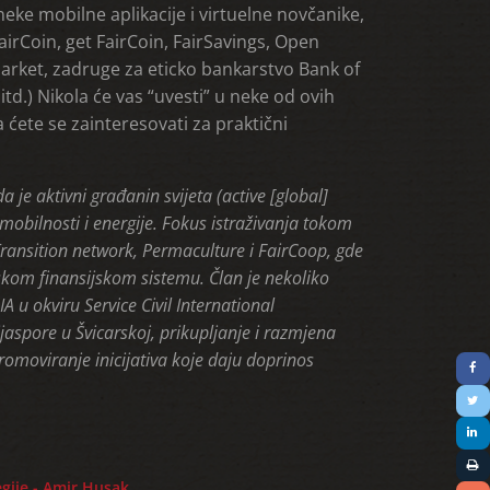
ke mobilne aplikacije i virtuelne novčanike,
airCoin, get FairCoin, FairSavings, Open
arket, zadruge za eticko bankarstvo Bank of
d.) Nikola će vas “uvesti” u neke od ovih
a ćete se zainteresovati za praktični
a je aktivni građanin svijeta (active [global]
 mobilnosti i energije. Fokus istraživanja tokom
ransition network, Permaculture i FairCoop, gde
kom finansijskom sistemu. Član je nekoliko
u okviru Service Civil International
dijaspore u Švicarskoj, prikupljanje i razmjena
promoviranje inicijativa koje daju doprinos
egije - Amir Husak