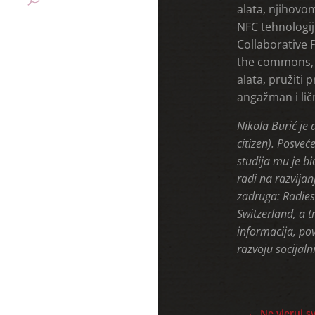
alata, njihovo
NFC tehnologiju
Collaborative 
the commons, B
alata, pružiti 
angažman i lič
Nikola Burić je 
citizen). Posveć
studija mu je b
radi na razvija
zadruga: Radies
Switzerland, a t
informacija, pov
razvoju socijaln
←
Ne vjeruj s