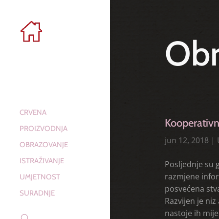
Obr
CRVENA
Kooperativni
PROIZVODNJA
jun 12, 2018
|
OBRAZOVANJE
ISTRAŽIVANJE
Posljednje su g
razmjene infor
UMJETNOST
posvećena stva
SURADNJE
Razvijen je ni
nastoje ih mij