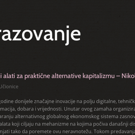
azovanje
 alati za praktične alternative kapitalizmu – Niko
Učionice
odine donijele značajne inovacije na polju digitalne, tehničke
macija, dobara i vrijednosti. Unutar ovog zamaha organizira 
ranju alternativnog globalnog ekonomskog sistema zasnovan
z alata koji ciljaju na mehanizme na kojima počiva današnji 
enjati tako da poremete ovu neravnotežu. Tokom predavanja