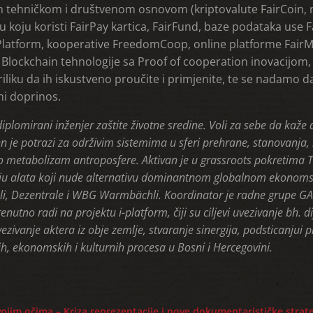
m tehničkom i društvenom osnovom (kriptovalute FairCoin, ne
 koju koristi FairPay kartica, FairFund, baze podataka use F
Platform, kooperative FreedomCoop, online platforme FairM
lockchain tehnologije sa Proof of cooperation inovacijom, it
priliku da ih iskustveno proučite i primjenite, te se nadamo d
ni doprinos.
diplomirani inženjer zaštite životne sredine. Voli za sebe da kaže d
en je potrazi za održivim sistemima u sferi prehrane, stanovanja,
io metabolizam antroposfere. Aktivan je u grassroots pokretima T
nju alata koji nude alternativu dominantnom globalnom ekonoms
li, Dezentrale i WBG Warmbächli. Koordinator je radne grupe GAIA 
renutno radi na projektu i-platform, čiji su ciljevi uvezivanje bh. 
ezivanje aktera iz obje zemlje, stvaranje sinergija, podsticanjui 
ih, ekonomskih i kulturnih procesa u Bosni i Hercegovini.
vojim očima – Kriza reprezentacije i nove dokumentarističke strat