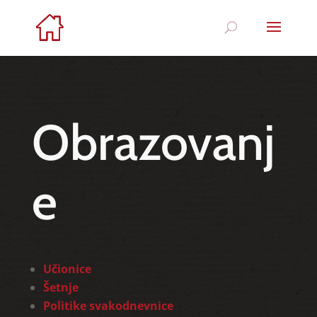
Obrazovanj
e
Učionice
Šetnje
Politike svakodnevnice