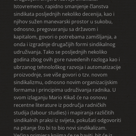
Istovremeno, rapidno smanjenje članstva
sindikata posljednjih nekoliko decenija, kao i
njihov sužen manevarski prostor u sukobu,
odnosno, pregovaranju sa državom i
kapitalom, govori o potrebama zamišljanja, a
onda i izgradnje drugačijih formi sindikalnog
udruživanja. Tako se posljednjih nekoliko
godina zbog ovih gore navedenih razloga kao i
ubrzanog tehnološkog razvoja i automatizacije
proizvodnje, sve više govori o tzv. novom
sindikalizmu, odnosno novim organizacijskim
formama i principima udruživanja radnika. U
svom izlaganju Mario Kikaš će na osnovu
recentne literature iz područja radničkih
studija (labour studies) i mapiranja različitih
sindikalnih praksi iz svijeta, pokušati odgovoriti
na pitanje što bi to bio novi sindikalizam.
Većina primjera kojima će se baviti, bit će iz