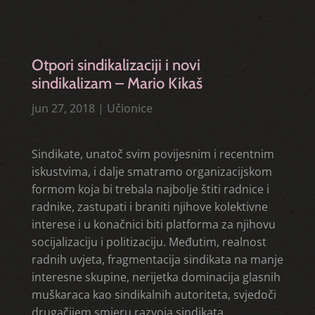
Otpori sindikalizaciji i novi
sindikalizam – Mario Kikaš
jun 27, 2018
|
Učionice
Sindikate, unatoč svim povijesnim i recentnim
iskustvima, i dalje smatramo organizacijskom
formom koja bi trebala najbolje štiti radnice i
radnike, zastupati i braniti njihove kolektivne
interese i u konačnici biti platforma za njihovu
socijalizaciju i politizaciju. Međutim, realnost
radnih uvjeta, fragmentacija sindikata na manje
interesne skupine, nerijetka dominacija glasnih
muškaraca kao sindikalnih autoriteta, svjedoči
drugačijem smjeru razvoja sindikata.